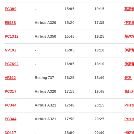
PC389
-
15:05
19:15
莫斯
E5988
Airbus A320
15:20
17:35
伊斯
PC1312
Airbus A350
15:45
19:25
赫尔
NP192
-
16:05
18:10
伊斯
PC7692
-
16:05
18:10
伊斯
VF392
Boeing 737
16:25
18:40
开罗
PC317
Airbus A320
17:15
18:45
第比
PC344
Airbus A321
17:40
20:15
Prist
PC344
Airbus A321
17:50
20:25
Prist
3O437
-
18:00
00:40
卡萨