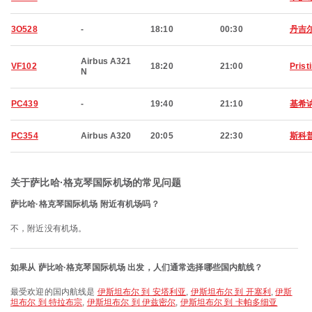
3O528
-
18:10
00:30
丹吉
Airbus A321
VF102
18:20
21:00
Prist
N
PC439
-
19:40
21:10
基希
PC354
Airbus A320
20:05
22:30
斯科
关于萨比哈·格克琴国际机场的常见问题
萨比哈·格克琴国际机场 附近有机场吗？
不，附近没有机场。
如果从 萨比哈·格克琴国际机场 出发，人们通常选择哪些国内航线？
最受欢迎的国内航线是
伊斯坦布尔 到 安塔利亚
,
伊斯坦布尔 到 开塞利
,
伊斯
坦布尔 到 特拉布宗
,
伊斯坦布尔 到 伊兹密尔
,
伊斯坦布尔 到 卡帕多细亚