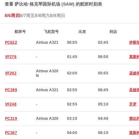
查看 萨比哈·格克琴国际机场 (SAW) 的航班时刻表
8/6周四
8/7周五
8/8周六
8/9周日
航班号
飞机型号
出发
到达
PC622
Airbus A321
00:05
02:45
伊斯
VF276
-
01:45
06:00
莫斯
Airbus A320
VF292
02:00
05:55
圣彼
N
PC399
Airbus A321
02:55
06:45
圣彼
VF248
-
02:55
05:10
开罗
PC319
Airbus A320
03:10
04:40
第比
PC387
-
04:00
08:10
莫斯