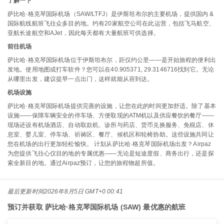
了解一下
萨比哈·格克琴国际机场（SAW/LTFJ）是伊斯坦布尔的主要机场，提供国内 &
国际航线航班飞往众多目的地。约有20家航空公司在此运营，包括飞马航空、
亚航长途航空和AJet，因此每天都有大量航班可供选择。
前往机场
萨比哈·格克琴国际机场位于伊斯坦布尔，距仅约公里——是开始旅程的便利出
发地。使用地图或打车软件？您可以在40.905371, 29.3146716找到它。无论
从哪里出发，建议提早一点出门，这样就能从容到达。
机场设施
萨比哈·格克琴国际机场提供完善的设施，让您在此的时间更加舒适。除了基本
设施——保障车辆安全的停车场、方便取现的ATM机以及供应餐饮的餐厅——
现场还设有机场酒店、自动取款机、诊所与药店、货币兑换服务、免税店、休
息室、婴儿室、停车场、祈祷区、餐厅、候机区和轮椅协助。这些设施共同让
您在机场的出行更加轻松愉快。 计划从萨比哈·格克琴国际机场出发？Airpaz
为您提供飞往心仪目的地的专属优惠——无论是短途度假、商务出行，还是探
索全新目的地。通过Airpaz预订，让您的旅程物超所值。
最后更新时间
2026年8月5日 GMT+0 00:41
预订并获取 萨比哈·格克琴国际机场 (SAW) 最优惠的航班