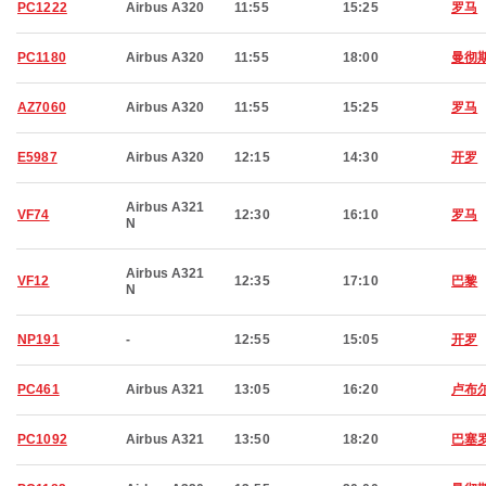
PC1222
Airbus A320
11:55
15:25
罗马
PC1180
Airbus A320
11:55
18:00
曼彻
AZ7060
Airbus A320
11:55
15:25
罗马
E5987
Airbus A320
12:15
14:30
开罗
Airbus A321
VF74
12:30
16:10
罗马
N
Airbus A321
VF12
12:35
17:10
巴黎
N
NP191
-
12:55
15:05
开罗
PC461
Airbus A321
13:05
16:20
卢布
PC1092
Airbus A321
13:50
18:20
巴塞