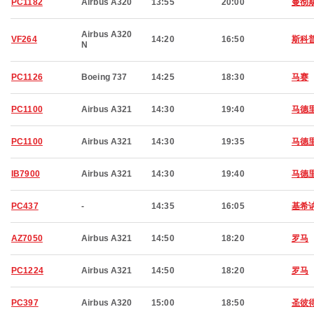
PC1182
Airbus A320
13:55
20:00
曼彻
Airbus A320
VF264
14:20
16:50
斯科
N
PC1126
Boeing 737
14:25
18:30
马赛
PC1100
Airbus A321
14:30
19:40
马德
PC1100
Airbus A321
14:30
19:35
马德
IB7900
Airbus A321
14:30
19:40
马德
PC437
-
14:35
16:05
基希
AZ7050
Airbus A321
14:50
18:20
罗马
PC1224
Airbus A321
14:50
18:20
罗马
PC397
Airbus A320
15:00
18:50
圣彼