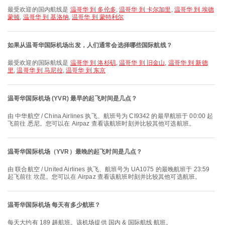
最受欢迎的国内航线是
温哥华 到 多伦多
,
温哥华 到 卡尔加里
,
温哥华 到 埃德
蒙顿
,
温哥华 到 基洛纳
,
温哥华 到 蒙特利尔
如果从温哥华国际机场出发，人们通常会选择哪些国际航线？
最受欢迎的国际航线是
温哥华 到 洛杉矶
,
温哥华 到 旧金山
,
温哥华 到 新德
里
,
温哥华 到 马尼拉
,
温哥华 到 东京
温哥华国际机场 (YVR) 最早的起飞时间是几点？
由 中华航空 / China Airlines 执飞、航班号为 CI9342 的最早航班于 00:00 起
飞前往 悉尼。您可以在 Airpaz 查看该航班时刻并比较其他可选航班。
温哥华国际机场（YVR）最晚的起飞时间是几点？
由 联合航空 / United Airlines 执飞、航班号为 UA1075 的最晚航班于 23:59
起飞前往 坎昆。您可以在 Airpaz 查看该航班时刻并比较其他可选航班。
温哥华国际机场 每天有多少航班？
每天大约有 189 趟航班。该机场提供 国内 & 国际航线 航班。