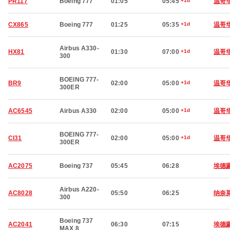
PR117
Boeing 777
01:05
05:45
+1d
温哥
CX865
Boeing 777
01:25
05:35
+1d
温哥
Airbus A330-
HX81
01:30
07:00
+1d
温哥
300
BOEING 777-
BR9
02:00
05:00
+1d
温哥
300ER
AC6545
Airbus A330
02:00
05:00
+1d
温哥
BOEING 777-
CI31
02:00
05:00
+1d
温哥
300ER
AC2075
Boeing 737
05:45
06:28
埃德
Airbus A220-
AC8028
05:50
06:25
纳奈
300
Boeing 737
AC2041
06:30
07:15
埃德
MAX 8