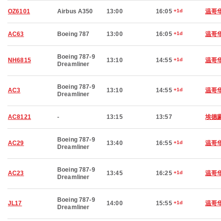
OZ6101
Airbus A350
13:00
16:05
+1d
温哥
AC63
Boeing 787
13:00
16:05
+1d
温哥
Boeing 787-9
NH6815
13:10
14:55
+1d
温哥
Dreamliner
Boeing 787-9
AC3
13:10
14:55
+1d
温哥
Dreamliner
AC8121
-
13:15
13:57
埃德
Boeing 787-9
AC29
13:40
16:55
+1d
温哥
Dreamliner
Boeing 787-9
AC23
13:45
16:25
+1d
温哥
Dreamliner
Boeing 787-9
JL17
14:00
15:55
+1d
温哥
Dreamliner