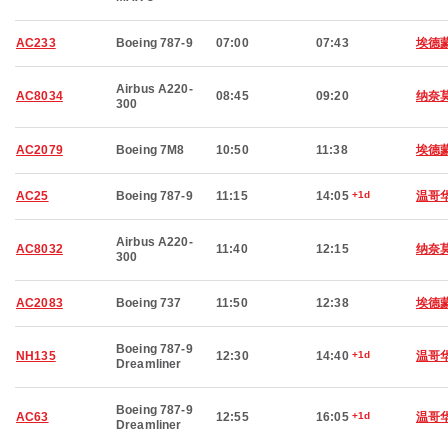
AC233
Boeing 787-9
07:00
07:43
埃德
Airbus A220-
AC8034
08:45
09:20
纳奈
300
AC2079
Boeing 7M8
10:50
11:38
埃德
AC25
Boeing 787-9
11:15
14:05
+1d
温哥
Airbus A220-
AC8032
11:40
12:15
纳奈
300
AC2083
Boeing 737
11:50
12:38
埃德
Boeing 787-9
NH135
12:30
14:40
+1d
温哥
Dreamliner
Boeing 787-9
AC63
12:55
16:05
+1d
温哥
Dreamliner