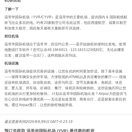
机场信息
了解一下
温哥华国际机场（YVR/CYVR）是温哥华的主要机场，提供国内 & 国际航线航
班飞往众多目的地。约有20家航空公司在此运营，包括西捷航空、福莱尔航空
和加拿大航空，因此每天都有大量航班可供选择。
前往机场
温哥华国际机场位于温哥华，距仅约公里——是开始旅程的便利出发地。使用
地图或打车软件？您可以在49.1966913, -123.1815123找到它。无论从哪里
出发，建议提早一点出门，这样就能从容到达。
机场设施
温哥华国际机场提供完善的设施，让您在此的时间更加舒适。除了基本设施
——保障车辆安全的停车场、方便取现的ATM机以及供应餐饮的餐厅——现场
还设有机场酒店、自动取款机、诊所与药店、货币兑换服务、免税店、休息
室、婴儿室、停车场、祈祷区、餐厅、候机区和轮椅协助。这些设施共同让您
在机场的出行更加轻松愉快。 计划从温哥华国际机场出发？Airpaz为您提供飞
往心仪目的地的专属优惠——无论是短途度假、商务出行，还是探索全新目的
地。通过Airpaz预订，让您的旅程物超所值。
最后更新时间
2026年8月8日 GMT+0 23:19
预订并获取 温哥华国际机场 (YVR) 最优惠的航班