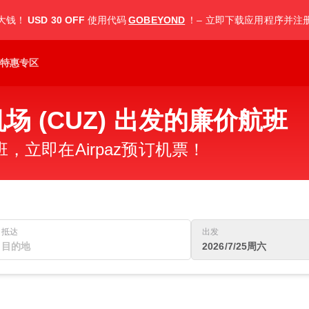
大钱！
USD 30 OFF
使用代码
GOBEYOND
！– 立即下载应用程序并注
特惠专区
场 (CUZ) 出发的廉价航班
立即在Airpaz预订机票！
抵达
出发
2026/7/25周六