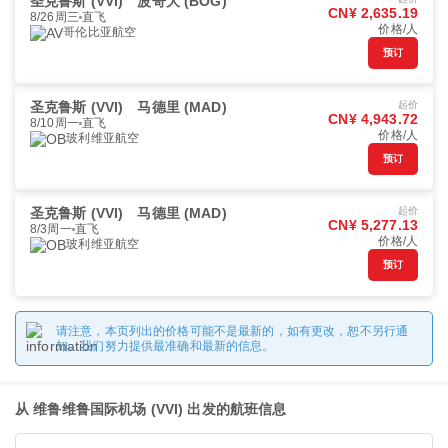
圣克鲁斯 (VVI)
波哥大 (BOG)
CN¥ 2,635.19
8/26周三
直飞
价格/人
哥伦比亚航空
预订
圣克鲁斯 (VVI)
马德里 (MAD)
起价
CN¥ 4,943.72
8/10周一
直飞
价格/人
玻利维亚航空
预订
圣克鲁斯 (VVI)
马德里 (MAD)
起价
CN¥ 5,277.13
8/3周一
直飞
价格/人
玻利维亚航空
预订
请注意，本页列出的价格可能不是最新的，如有更改，恕不另行通
知。我们努力提供最准确和最新的信息。
从 维鲁维鲁国际机场 (VVI) 出发的航班信息