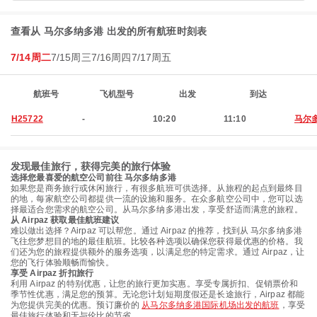
查看从 马尔多纳多港 出发的所有航班时刻表
7/14周二
7/15周三
7/16周四
7/17周五
航班号
飞机型号
出发
到达
H25722
-
10:20
11:10
马尔
发现最佳旅行，获得完美的旅行体验
选择您最喜爱的航空公司前往 马尔多纳多港
如果您是商务旅行或休闲旅行，有很多航班可供选择。从旅程的起点到最终目
的地，每家航空公司都提供一流的设施和服务。在众多航空公司中，您可以选
择最适合您需求的航空公司。从马尔多纳多港出发，享受舒适而满意的旅程。
从 Airpaz 获取最佳航班建议
难以做出选择？Airpaz 可以帮您。通过 Airpaz 的推荐，找到从 马尔多纳多港
飞往您梦想目的地的最佳航班。比较各种选项以确保您获得最优惠的价格。我
们还为您的旅程提供额外的服务选项，以满足您的特定需求。通过 Airpaz，让
您的飞行体验顺畅而愉快。
享受 Airpaz 折扣旅行
利用 Airpaz 的特别优惠，让您的旅行更加实惠。享受专属折扣、促销票价和
季节性优惠，满足您的预算。无论您计划短期度假还是长途旅行，Airpaz 都能
为您提供完美的优惠。预订廉价的
从马尔多纳多港国际机场出发的航班
，享受
最佳旅行体验和无与伦比的节省。