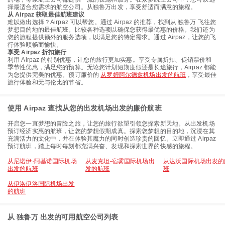
择最适合您需求的航空公司。从独鲁万出发，享受舒适而满意的旅程。
从 Airpaz 获取最佳航班建议
难以做出选择？Airpaz 可以帮您。通过 Airpaz 的推荐，找到从 独鲁万 飞往您
梦想目的地的最佳航班。比较各种选项以确保您获得最优惠的价格。我们还为
您的旅程提供额外的服务选项，以满足您的特定需求。通过 Airpaz，让您的飞
行体验顺畅而愉快。
享受 Airpaz 折扣旅行
利用 Airpaz 的特别优惠，让您的旅行更加实惠。享受专属折扣、促销票价和
季节性优惠，满足您的预算。无论您计划短期度假还是长途旅行，Airpaz 都能
为您提供完美的优惠。预订廉价的
从罗姆阿尔德兹机场出发的航班
，享受最佳
旅行体验和无与伦比的节省。
使用 Airpaz 查找从您的出发机场出发的廉价航班
开启您一直梦想的冒险之旅，让您的旅行欲望引领您探索新天地。从出发机场
预订经济实惠的航班，让您的梦想假期成真。探索您梦想的目的地，沉浸在其
充满活力的文化中，并在体验其魔力的同时创造珍贵的回忆。立即通过 Airpaz
预订航班，踏上每时每刻都充满兴奋、发现和探索世界的快感的旅程。
从尼诺伊·阿基诺国际机场
从麦克坦-宿雾国际机场出
从达沃国际机场出发的
出发的航班
发的航班
班
从伊洛伊洛国际机场出发
的航班
从 独鲁万 出发的可用航空公司列表