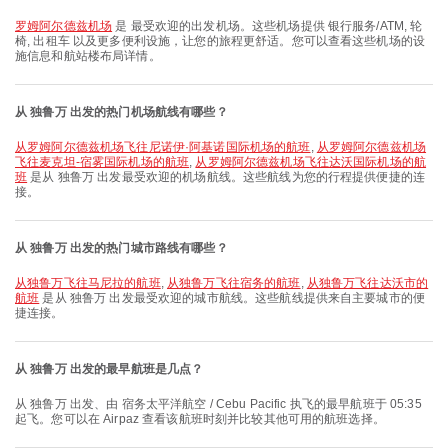
罗姆阿尔德兹机场
是 最受欢迎的出发机场。这些机场提供 银行服务/ATM, 轮
椅, 出租车 以及更多便利设施，让您的旅程更舒适。您可以查看这些机场的设
施信息和航站楼布局详情。
从 独鲁万 出发的热门机场航线有哪些？
从罗姆阿尔德兹机场飞往尼诺伊·阿基诺国际机场的航班
,
从罗姆阿尔德兹机场
飞往麦克坦-宿雾国际机场的航班
,
从罗姆阿尔德兹机场飞往达沃国际机场的航
班
是从 独鲁万 出发最受欢迎的机场航线。这些航线为您的行程提供便捷的连
接。
从 独鲁万 出发的热门城市路线有哪些？
从独鲁万飞往马尼拉的航班
,
从独鲁万飞往宿务的航班
,
从独鲁万飞往达沃市的
航班
是从 独鲁万 出发最受欢迎的城市航线。这些航线提供来自主要城市的便
捷连接。
从 独鲁万 出发的最早航班是几点？
从 独鲁万 出发、由 宿务太平洋航空 / Cebu Pacific 执飞的最早航班于 05:35
起飞。您可以在 Airpaz 查看该航班时刻并比较其他可用的航班选择。