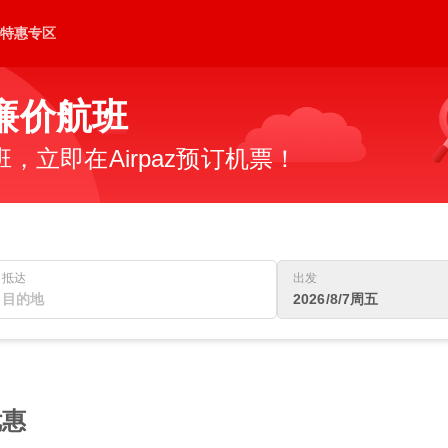
特惠专区
廉价航班
立即在Airpaz预订机票！
抵达
出发
2026/8/7周五
优惠