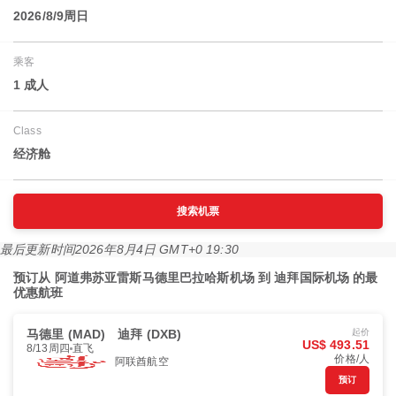
2026/8/9周日
乘客
1 成人
Class
经济舱
搜索机票
最后更新时间
2026年8月4日 GMT+0 19:30
预订从 阿道弗苏亚雷斯马德里巴拉哈斯机场 到 迪拜国际机场 的最
优惠航班
马德里 (MAD)
迪拜 (DXB)
起价
US$ 493.51
8/13周四
直飞
价格/人
阿联酋航空
预订