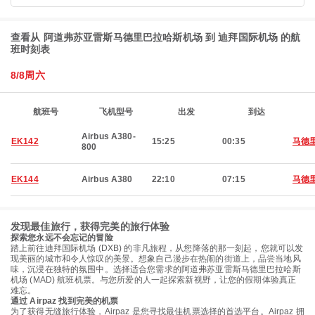
查看从 阿道弗苏亚雷斯马德里巴拉哈斯机场 到 迪拜国际机场 的航
班时刻表
8/8周六
航班号
飞机型号
出发
到达
Airbus A380-
EK142
15:25
00:35
马德
800
EK144
Airbus A380
22:10
07:15
马德
发现最佳旅行，获得完美的旅行体验
探索您永远不会忘记的冒险
踏上前往迪拜国际机场 (DXB) 的非凡旅程，从您降落的那一刻起，您就可以发
现美丽的城市和令人惊叹的美景。想象自己漫步在热闹的街道上，品尝当地风
味，沉浸在独特的氛围中。选择适合您需求的阿道弗苏亚雷斯马德里巴拉哈斯
机场 (MAD) 航班机票。与您所爱的人一起探索新视野，让您的假期体验真正
难忘。
通过 Airpaz 找到完美的机票
为了获得无缝旅行体验，Airpaz 是您寻找最佳机票选择的首选平台。Airpaz 拥