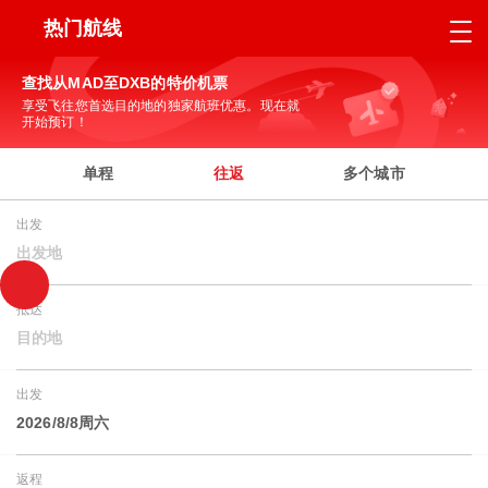
热门航线
查找从MAD至DXB的特价机票
享受飞往您首选目的地的独家航班优惠。现在就
开始预订！
单程
往返
多个城市
出发
出发地
抵达
目的地
出发
2026/8/8周六
返程