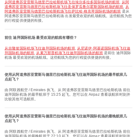
从阿道弗苏亚雷斯马德里巴拉哈斯机场飞往埃尔多拉多国际机场的航班
,
从阿
道弗苏亚雷斯马德里巴拉哈斯机场飞往圣保罗瓜鲁尔霍斯国际机场的航班
,
从
阿道弗苏亚雷斯马德里巴拉哈斯机场飞往萨比哈·格克琴国际机场的航班
是从
阿道弗苏亚雷斯马德里巴拉哈斯机场 出发最受欢迎的机场航线。这些航线为您
的行程提供便捷的衔接。
前往 迪拜国际机场 最受欢迎的航线有哪些？
从吉隆坡国际机场飞往迪拜国际机场的航班
,
从尼诺伊·阿基诺国际机场飞往迪
拜国际机场的航班
,
从素万那普机场飞往迪拜国际机场的航班
是前往 迪拜国际
机场 最受欢迎的机场航线。这些航线为您的行程提供便捷的衔接。
使用从阿道弗苏亚雷斯马德里巴拉哈斯机场飞往迪拜国际机场的最早航班几
点起飞？
由 阿联酋航空 / Emirates 执飞、从 阿道弗苏亚雷斯马德里巴拉哈斯机场 前往
迪拜国际机场 的最早航班于 15:25 起飞。您可以在 Airpaz 查看该航班时刻并
比较其他可选航班。
使用从阿道弗苏亚雷斯马德里巴拉哈斯机场飞往迪拜国际机场的最晚航班几
点起飞？
由 阿联酋航空 / Emirates 执飞、从 阿道弗苏亚雷斯马德里巴拉哈斯机场 前往
迪拜国际机场 的最晚航班于 22:10 起飞。您可以在 Airpaz 查看该航班时刻并