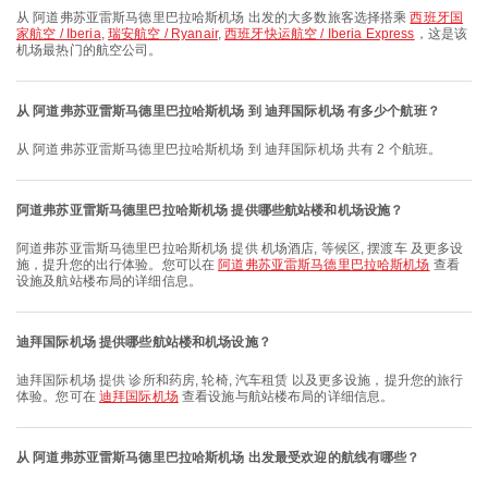
从 阿道弗苏亚雷斯马德里巴拉哈斯机场 出发的大多数旅客选择搭乘
西班牙国
家航空 / Iberia
,
瑞安航空 / Ryanair
,
西班牙快运航空 / Iberia Express
，这是该
机场最热门的航空公司。
从 阿道弗苏亚雷斯马德里巴拉哈斯机场 到 迪拜国际机场 有多少个航班？
从 阿道弗苏亚雷斯马德里巴拉哈斯机场 到 迪拜国际机场 共有 2 个航班。
阿道弗苏亚雷斯马德里巴拉哈斯机场 提供哪些航站楼和机场设施？
阿道弗苏亚雷斯马德里巴拉哈斯机场 提供 机场酒店, 等候区, 摆渡车 及更多设
施，提升您的出行体验。您可以在
阿道弗苏亚雷斯马德里巴拉哈斯机场
查看
设施及航站楼布局的详细信息。
迪拜国际机场 提供哪些航站楼和机场设施？
迪拜国际机场 提供 诊所和药房, 轮椅, 汽车租赁 以及更多设施，提升您的旅行
体验。您可在
迪拜国际机场
查看设施与航站楼布局的详细信息。
从 阿道弗苏亚雷斯马德里巴拉哈斯机场 出发最受欢迎的航线有哪些？