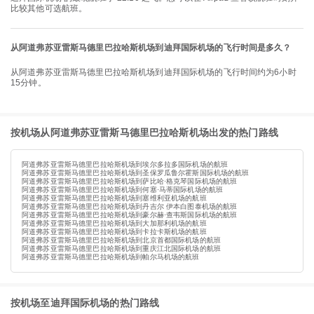
比较其他可选航班。
从阿道弗苏亚雷斯马德里巴拉哈斯机场到迪拜国际机场的飞行时间是多久？
从阿道弗苏亚雷斯马德里巴拉哈斯机场到迪拜国际机场的飞行时间约为6小时
15分钟。
按机场从阿道弗苏亚雷斯马德里巴拉哈斯机场出发的热门路线
阿道弗苏亚雷斯马德里巴拉哈斯机场到埃尔多拉多国际机场的航班
阿道弗苏亚雷斯马德里巴拉哈斯机场到圣保罗瓜鲁尔霍斯国际机场的航班
阿道弗苏亚雷斯马德里巴拉哈斯机场到萨比哈·格克琴国际机场的航班
阿道弗苏亚雷斯马德里巴拉哈斯机场到何塞·马蒂国际机场的航班
阿道弗苏亚雷斯马德里巴拉哈斯机场到塞维利亚机场的航班
阿道弗苏亚雷斯马德里巴拉哈斯机场到丹吉尔 伊本白图泰机场的航班
阿道弗苏亚雷斯马德里巴拉哈斯机场到豪尔赫·查韦斯国际机场的航班
阿道弗苏亚雷斯马德里巴拉哈斯机场到大加那利机场的航班
阿道弗苏亚雷斯马德里巴拉哈斯机场到卡拉卡斯机场的航班
阿道弗苏亚雷斯马德里巴拉哈斯机场到北京首都国际机场的航班
阿道弗苏亚雷斯马德里巴拉哈斯机场到重庆江北国际机场的航班
阿道弗苏亚雷斯马德里巴拉哈斯机场到帕尔马机场的航班
按机场至迪拜国际机场的热门路线