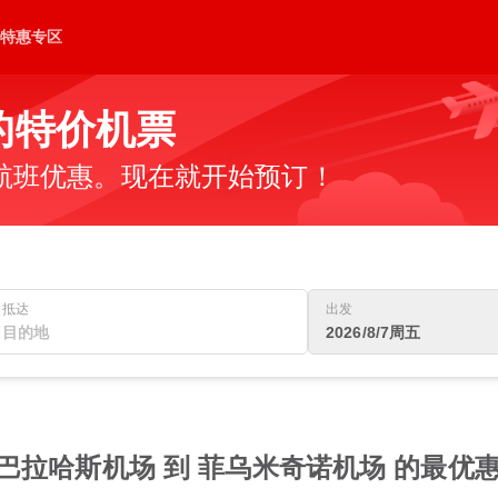
特惠专区
的特价机票
航班优惠。现在就开始预订！
抵达
出发
2026/8/7周五
巴拉哈斯机场 到 菲乌米奇诺机场 的最优