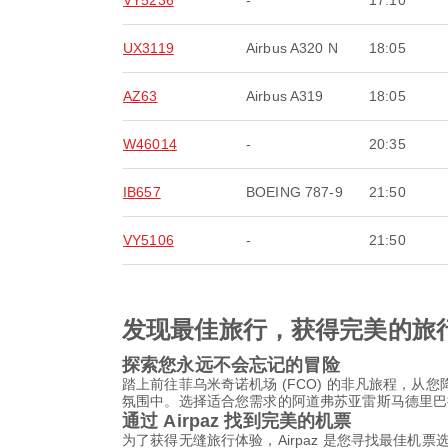
VY5236
-
17:10
UX3119
Airbus A320 N
18:05
AZ63
Airbus A319
18:05
W46014
-
20:35
IB657
BOEING 787-9
21:50
VY5106
-
21:50
发现最佳旅行，获得完美的旅
探索您永远不会忘记的冒险
踏上前往菲乌米奇诺机场 (FCO) 的非凡旅程，
氛围中。选择适合您需求的阿道弗苏亚雷斯马德里巴拉
通过 Airpaz 找到完美的机票
为了获得无缝旅行体验，Airpaz 是您寻找最佳机