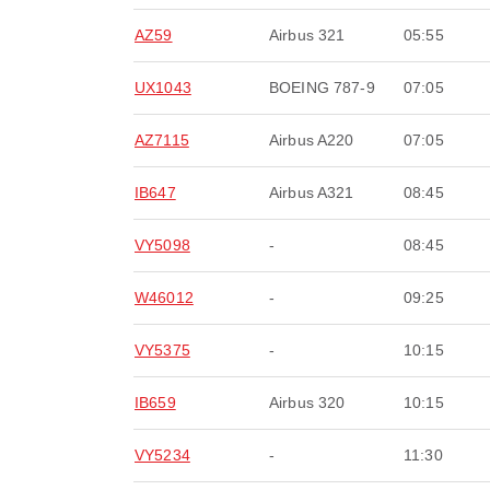
AZ59
Airbus 321
05:55
UX1043
BOEING 787-9
07:05
AZ7115
Airbus A220
07:05
IB647
Airbus A321
08:45
VY5098
-
08:45
W46012
-
09:25
VY5375
-
10:15
IB659
Airbus 320
10:15
VY5234
-
11:30