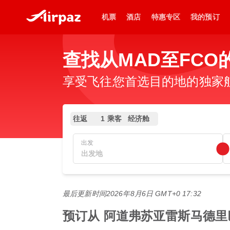
机票
酒店
特惠专区
我的预订
查找从MAD至FCO
享受飞往您首选目的地的独家
往返
1 乘客
经济舱
出发
最后更新时间
2026年8月6日 GMT+0 17:32
预订从 阿道弗苏亚雷斯马德里