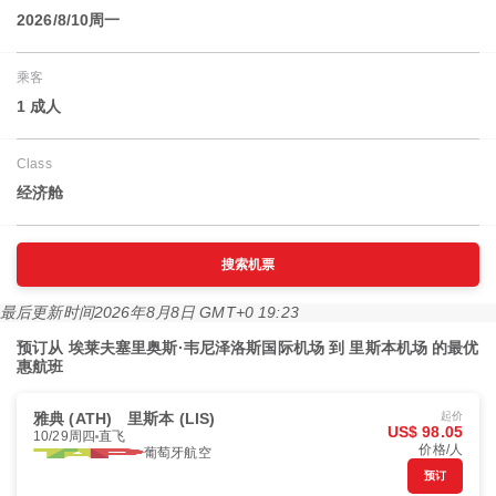
2026/8/10周一
乘客
1 成人
Class
经济舱
搜索机票
最后更新时间
2026年8月8日 GMT+0 19:23
预订从 埃莱夫塞里奥斯·韦尼泽洛斯国际机场 到 里斯本机场 的最优
惠航班
雅典 (ATH)
里斯本 (LIS)
起价
US$ 98.05
10/29周四
直飞
价格/人
葡萄牙航空
预订