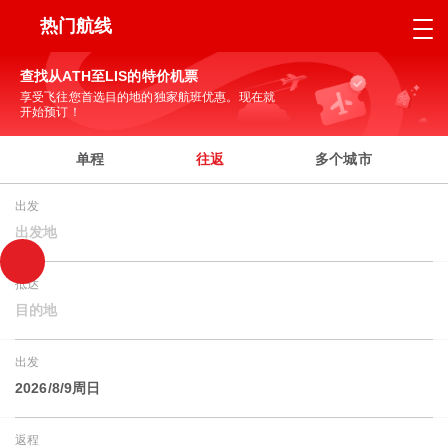
热门航线
查找从ATH至LIS的特价机票
享受飞往您首选目的地的独家航班优惠。现在就
开始预订！
单程
往返
多个城市
出发
出发地
抵达
目的地
出发
2026/8/9周日
返程