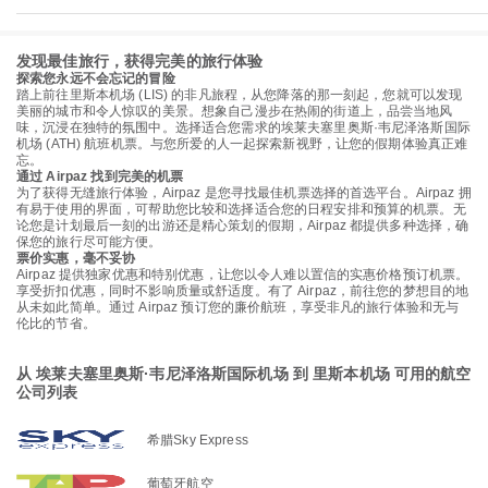
发现最佳旅行，获得完美的旅行体验
探索您永远不会忘记的冒险
踏上前往里斯本机场 (LIS) 的非凡旅程，从您降落的那一刻起，您就可以发现
美丽的城市和令人惊叹的美景。想象自己漫步在热闹的街道上，品尝当地风
味，沉浸在独特的氛围中。选择适合您需求的埃莱夫塞里奥斯·韦尼泽洛斯国际
机场 (ATH) 航班机票。与您所爱的人一起探索新视野，让您的假期体验真正难
忘。
通过 Airpaz 找到完美的机票
为了获得无缝旅行体验，Airpaz 是您寻找最佳机票选择的首选平台。Airpaz 拥
有易于使用的界面，可帮助您比较和选择适合您的日程安排和预算的机票。无
论您是计划最后一刻的出游还是精心策划的假期，Airpaz 都提供多种选择，确
保您的旅行尽可能方便。
票价实惠，毫不妥协
Airpaz 提供独家优惠和特别优惠，让您以令人难以置信的实惠价格预订机票。
享受折扣优惠，同时不影响质量或舒适度。有了 Airpaz，前往您的梦想目的地
从未如此简单。通过 Airpaz 预订您的廉价航班，享受非凡的旅行体验和无与
伦比的节省。
从 埃莱夫塞里奥斯·韦尼泽洛斯国际机场 到 里斯本机场 可用的航空
公司列表
希腊Sky Express
葡萄牙航空