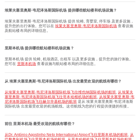
埃莱夫塞里奥斯·韦尼泽洛斯国际机场 提供哪些航站楼和机场设施？
埃莱夫塞里奥斯·韦尼泽洛斯国际机场 提供 轮椅, 育婴室, 停车场 及更多设施，
提升您的出行体验。您可以在
埃莱夫塞里奥斯·韦尼泽洛斯国际机场
查看设施
及航站楼布局的详细信息。
里斯本机场 提供哪些航站楼和机场设施？
里斯本机场 提供 轮椅, 机场酒店, 出租车 以及更多设施，提升您的旅行体验。
您可在
里斯本机场
查看设施与航站楼布局的详细信息。
从 埃莱夫塞里奥斯·韦尼泽洛斯国际机场 出发最受欢迎的航线有哪些？
从埃莱夫塞里奥斯·韦尼泽洛斯国际机场飞往维也纳国际机场的航班
,
从埃莱夫
塞里奥斯·韦尼泽洛斯国际机场飞往哥本哈根机场的航班
,
从埃莱夫塞里奥斯·韦
尼泽洛斯国际机场飞往赫尔辛基机场的航班
是从 埃莱夫塞里奥斯·韦尼泽洛斯
国际机场 出发最受欢迎的机场航线。这些航线为您的行程提供便捷的衔接。
前往 里斯本机场 最受欢迎的航线有哪些？
从Dr. António Agostinho Neto International Airport飞往里斯本机场的航班
,
从
巴黎奥利机场飞往里斯本机场的航班
,
从哥本哈根机场飞往里斯本机场的航班