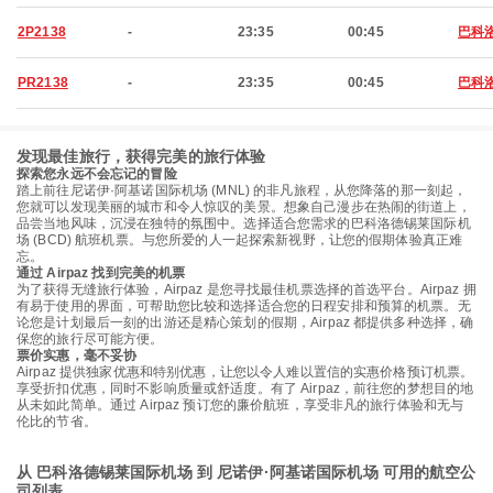
2P2138
-
23:35
00:45
巴科
PR2138
-
23:35
00:45
巴科
发现最佳旅行，获得完美的旅行体验
探索您永远不会忘记的冒险
踏上前往尼诺伊·阿基诺国际机场 (MNL) 的非凡旅程，从您降落的那一刻起，
您就可以发现美丽的城市和令人惊叹的美景。想象自己漫步在热闹的街道上，
品尝当地风味，沉浸在独特的氛围中。选择适合您需求的巴科洛德锡莱国际机
场 (BCD) 航班机票。与您所爱的人一起探索新视野，让您的假期体验真正难
忘。
通过 Airpaz 找到完美的机票
为了获得无缝旅行体验，Airpaz 是您寻找最佳机票选择的首选平台。Airpaz 拥
有易于使用的界面，可帮助您比较和选择适合您的日程安排和预算的机票。无
论您是计划最后一刻的出游还是精心策划的假期，Airpaz 都提供多种选择，确
保您的旅行尽可能方便。
票价实惠，毫不妥协
Airpaz 提供独家优惠和特别优惠，让您以令人难以置信的实惠价格预订机票。
享受折扣优惠，同时不影响质量或舒适度。有了 Airpaz，前往您的梦想目的地
从未如此简单。通过 Airpaz 预订您的廉价航班，享受非凡的旅行体验和无与
伦比的节省。
从 巴科洛德锡莱国际机场 到 尼诺伊·阿基诺国际机场 可用的航空公
司列表