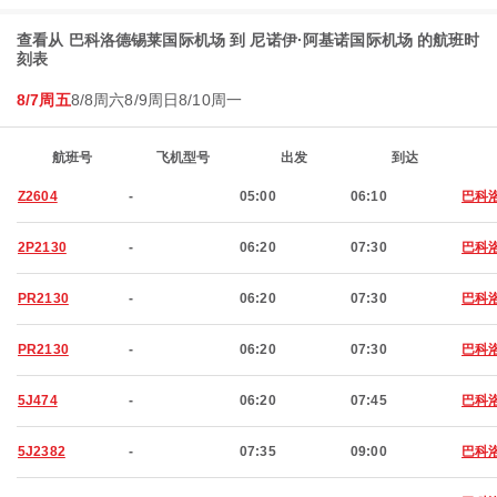
查看从 巴科洛德锡莱国际机场 到 尼诺伊·阿基诺国际机场 的航班时
刻表
8/7周五
8/8周六
8/9周日
8/10周一
航班号
飞机型号
出发
到达
Z2604
-
05:00
06:10
巴科
2P2130
-
06:20
07:30
巴科
PR2130
-
06:20
07:30
巴科
PR2130
-
06:20
07:30
巴科
5J474
-
06:20
07:45
巴科
5J2382
-
07:35
09:00
巴科