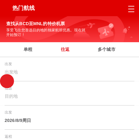
热门航线
查找从BCD至MNL的特价机票
享受飞往您首选目的地的独家航班优惠。现在就
开始预订！
单程
往返
多个城市
出发
出发地
抵达
目的地
出发
2026/8/9周日
返程