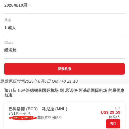
2026/8/10周一
乘客
1 成人
Class
经济舱
搜索机票
最后更新时间
2026年8月6日 GMT+0 21:10
预订从 巴科洛德锡莱国际机场 到 尼诺伊·阿基诺国际机场 的最优惠
航班
巴科洛德 (BCD)
马尼拉 (MNL)
起价
US$ 29.59
9/21周一
直飞
价格/人
菲律宾亚洲航空
预订