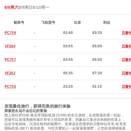
8/8周六
8/9周日
8/10周一
航班号
飞机型号
出发
到达
PC759
-
01:40
03:35
贝鲁
VF260
-
03:05
05:00
贝鲁
PC757
-
03:55
05:50
贝鲁
VF262
-
05:35
07:30
贝鲁
PC755
-
23:20
01:15
贝鲁
发现最佳旅行，获得完美的旅行体验
探索您永远不会忘记的冒险
踏上前往萨比哈·格克琴国际机场 (SAW) 的非凡旅程，从您降落的那一刻起，
您就可以发现美丽的城市和令人惊叹的美景。想象自己漫步在热闹的街道上，
品尝当地风味，沉浸在独特的氛围中。选择适合您需求的贝鲁特拉菲克·哈里里
国际机场 (BEY) 航班机票。与您所爱的人一起探索新视野，让您的假期体验真