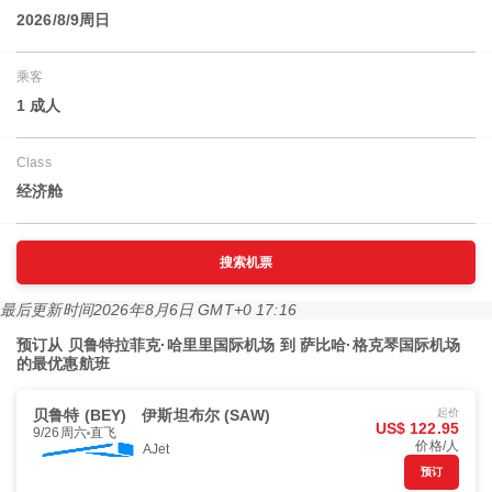
2026/8/9周日
乘客
1 成人
Class
经济舱
搜索机票
最后更新时间
2026年8月6日 GMT+0 17:16
预订从 贝鲁特拉菲克·哈里里国际机场 到 萨比哈·格克琴国际机场
的最优惠航班
贝鲁特 (BEY)
伊斯坦布尔 (SAW)
起价
US$ 122.95
9/26周六
直飞
价格/人
AJet
预订