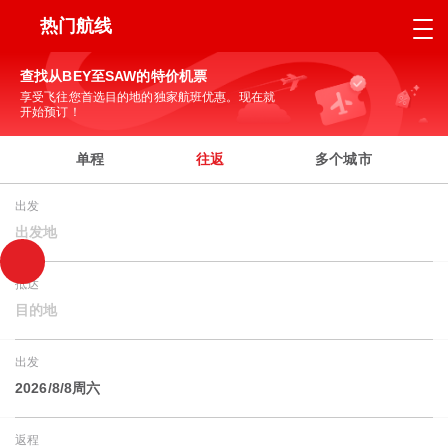
热门航线
查找从BEY至SAW的特价机票
享受飞往您首选目的地的独家航班优惠。现在就
开始预订！
单程
往返
多个城市
出发
出发地
抵达
目的地
出发
2026/8/8周六
返程