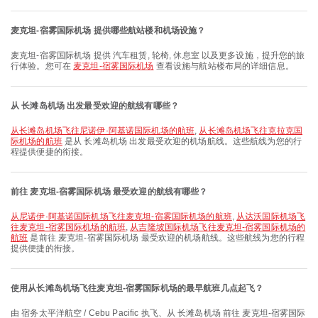
麦克坦-宿雾国际机场 提供哪些航站楼和机场设施？
麦克坦-宿雾国际机场 提供 汽车租赁, 轮椅, 休息室 以及更多设施，提升您的旅
行体验。您可在
麦克坦-宿雾国际机场
查看设施与航站楼布局的详细信息。
从 长滩岛机场 出发最受欢迎的航线有哪些？
从长滩岛机场飞往尼诺伊·阿基诺国际机场的航班
,
从长滩岛机场飞往克拉克国
际机场的航班
是从 长滩岛机场 出发最受欢迎的机场航线。这些航线为您的行
程提供便捷的衔接。
前往 麦克坦-宿雾国际机场 最受欢迎的航线有哪些？
从尼诺伊·阿基诺国际机场飞往麦克坦-宿雾国际机场的航班
,
从达沃国际机场飞
往麦克坦-宿雾国际机场的航班
,
从吉隆坡国际机场飞往麦克坦-宿雾国际机场的
航班
是前往 麦克坦-宿雾国际机场 最受欢迎的机场航线。这些航线为您的行程
提供便捷的衔接。
使用从长滩岛机场飞往麦克坦-宿雾国际机场的最早航班几点起飞？
由 宿务太平洋航空 / Cebu Pacific 执飞、从 长滩岛机场 前往 麦克坦-宿雾国际