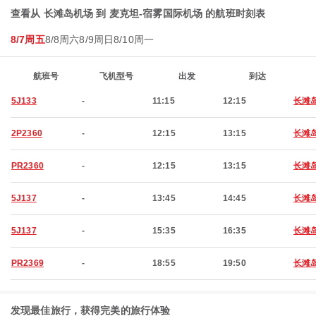
查看从 长滩岛机场 到 麦克坦-宿雾国际机场 的航班时刻表
8/7周五
8/8周六
8/9周日
8/10周一
航班号
飞机型号
出发
到达
5J133
-
11:15
12:15
长滩
2P2360
-
12:15
13:15
长滩
PR2360
-
12:15
13:15
长滩
5J137
-
13:45
14:45
长滩
5J137
-
15:35
16:35
长滩
PR2369
-
18:55
19:50
长滩
发现最佳旅行，获得完美的旅行体验