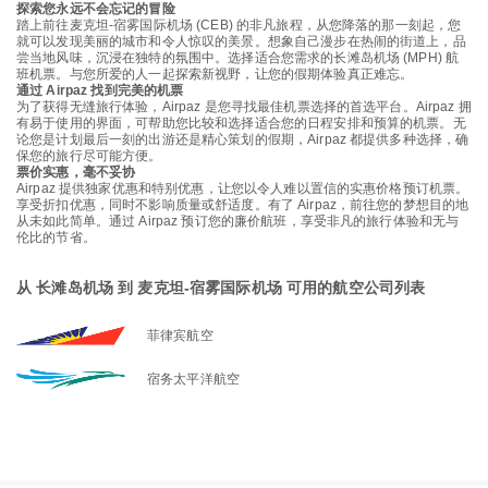
探索您永远不会忘记的冒险
踏上前往麦克坦-宿雾国际机场 (CEB) 的非凡旅程，从您降落的那一刻起，您
就可以发现美丽的城市和令人惊叹的美景。想象自己漫步在热闹的街道上，品
尝当地风味，沉浸在独特的氛围中。选择适合您需求的长滩岛机场 (MPH) 航
班机票。与您所爱的人一起探索新视野，让您的假期体验真正难忘。
通过 Airpaz 找到完美的机票
为了获得无缝旅行体验，Airpaz 是您寻找最佳机票选择的首选平台。Airpaz 拥
有易于使用的界面，可帮助您比较和选择适合您的日程安排和预算的机票。无
论您是计划最后一刻的出游还是精心策划的假期，Airpaz 都提供多种选择，确
保您的旅行尽可能方便。
票价实惠，毫不妥协
Airpaz 提供独家优惠和特别优惠，让您以令人难以置信的实惠价格预订机票。
享受折扣优惠，同时不影响质量或舒适度。有了 Airpaz，前往您的梦想目的地
从未如此简单。通过 Airpaz 预订您的廉价航班，享受非凡的旅行体验和无与
伦比的节省。
从 长滩岛机场 到 麦克坦-宿雾国际机场 可用的航空公司列表
菲律宾航空
宿务太平洋航空