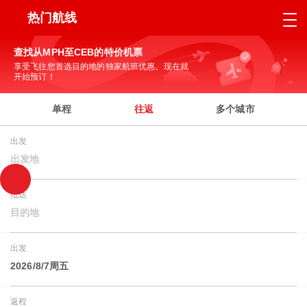
热门航线
查找从MPH至CEB的特价机票
享受飞往您首选目的地的独家航班优惠。现在就
开始预订！
单程
往返
多个城市
出发
出发地
抵达
目的地
出发
2026/8/7周五
返程