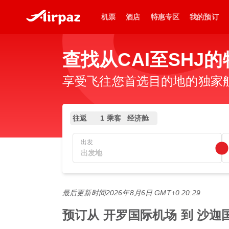
机票
酒店
特惠专区
我的预订
查找从CAI至SHJ
享受飞往您首选目的地的独家
往返
1 乘客
经济舱
出发
最后更新时间
2026年8月6日 GMT+0 20:29
预订从 开罗国际机场 到 沙迦