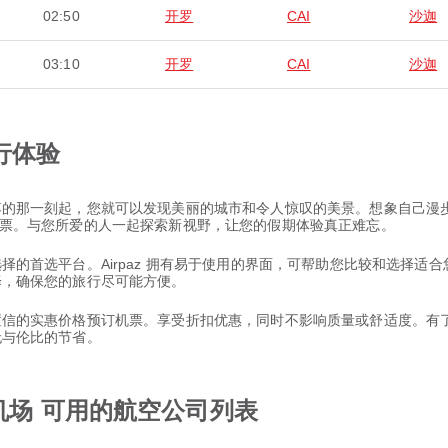
02:50
开罗
CAI
沙迦
03:10
开罗
CAI
沙迦
行体验
您降落的那一刻起，您就可以发现美丽的城市和令人惊叹的美景。想象自己
航班机票。与您所爱的人一起探索新视野，让您的假期体验真正难忘。
票选择的首选平台。Airpaz 拥有易于使用的界面，可帮助您比较和选择
选择，确保您的旅行尽可能方便。
以置信的实惠价格预订机票。享受折扣优惠，同时不影响质量或舒适度。有了 
和无与伦比的节省。
机场 可用的航空公司列表