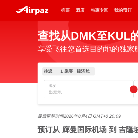
机票
酒店
特惠专区
我的预订
查找从DMK至KUL
享受飞往您首选目的地的独家
往返
1 乘客
经济舱
出发
最后更新时间
2026年8月4日 GMT+0 20:09
预订从 廊曼国际机场 到 吉隆