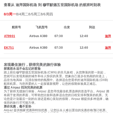
查看从 迪拜国际机场 到 穆罕默德五世国际机场 的航班时刻表
8/3周一
8/4周二
8/5周三
8/6周四
航班号
飞机型号
出发
到达
AT9901
Airbus A380
07:30
12:40
迪拜
EK751
Airbus A380
07:30
12:40
迪拜
发现最佳旅行，获得完美的旅行体验
探索您永远不会忘记的冒险
踏上前往穆罕默德五世国际机场 (CMN) 的非凡旅程，从您降落的那一刻起，
您就可以发现美丽的城市和令人惊叹的美景。想象自己漫步在热闹的街道上，
品尝当地风味，沉浸在独特的氛围中。选择适合您需求的迪拜国际机场 (DXB)
航班机票。与您所爱的人一起探索新视野，让您的假期体验真正难忘。
通过 Airpaz 找到完美的机票
为了获得无缝旅行体验，Airpaz 是您寻找最佳机票选择的首选平台。Airpaz 拥
有易于使用的界面，可帮助您比较和选择适合您的日程安排和预算的机票。无
论您是计划最后一刻的出游还是精心策划的假期，Airpaz 都提供多种选择，确
保您的旅行尽可能方便。
票价实惠，毫不妥协
Airpaz 提供独家优惠和特别优惠，让您以令人难以置信的实惠价格预订机票。