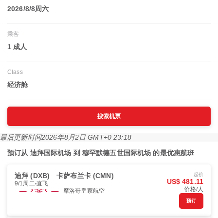
2026/8/8周六
乘客
1 成人
Class
经济舱
搜索机票
最后更新时间
2026年8月2日 GMT+0 23:18
预订从 迪拜国际机场 到 穆罕默德五世国际机场 的最优惠航班
迪拜 (DXB)
卡萨布兰卡 (CMN)
起价
US$ 481.11
9/1周二
直飞
价格/人
摩洛哥皇家航空
预订