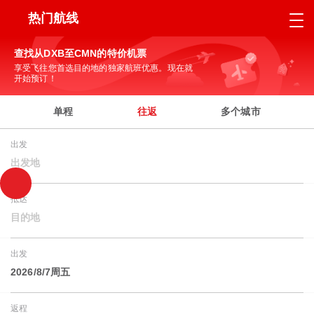
热门航线
查找从DXB至CMN的特价机票
享受飞往您首选目的地的独家航班优惠。现在就
开始预订！
单程
往返
多个城市
出发
出发地
抵达
目的地
出发
2026/8/7周五
返程