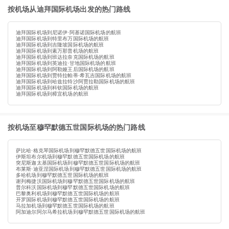
按机场从迪拜国际机场出发的热门路线
迪拜国际机场到尼诺伊·阿基诺国际机场的航班
迪拜国际机场到特里布万国际机场的航班
迪拜国际机场到吉隆坡国际机场的航班
迪拜国际机场到素万那普机场的航班
迪拜国际机场到班达拉奈克国际机场的航班
迪拜国际机场到英迪拉·甘地国际机场的航班
迪拜国际机场到阿勒娅王后国际机场的航班
迪拜国际机场到贾特拉帕蒂·希瓦吉国际机场的航班
迪拜国际机场到哈兹拉特沙阿贾拉勒国际机场的航班
迪拜国际机场到科钦国际机场的航班
迪拜国际机场到樟宜机场的航班
按机场至穆罕默德五世国际机场的热门路线
萨比哈·格克琴国际机场到穆罕默德五世国际机场的航班
伊斯坦布尔机场到穆罕默德五世国际机场的航班
突尼斯迦太基国际机场到穆罕默德五世国际机场的航班
布莱斯·迪亚涅国际机场到穆罕默德五世国际机场的航班
多哈机场到穆罕默德五世国际机场的航班
谢列梅捷沃国际机场到穆罕默德五世国际机场的航班
普尔科沃国际机场到穆罕默德五世国际机场的航班
巴黎奥利机场到穆罕默德五世国际机场的航班
开罗国际机场到穆罕默德五世国际机场的航班
马拉加机场到穆罕默德五世国际机场的航班
阿加迪尔阿尔马希拉机场到穆罕默德五世国际机场的航班