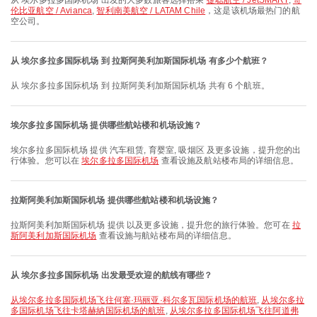
从 埃尔多拉多国际机场 出发的大多数旅客选择搭乘
捷聪航空 / JetSMART
,
哥
伦比亚航空 / Avianca
,
智利南美航空 / LATAM Chile
，这是该机场最热门的航
空公司。
从 埃尔多拉多国际机场 到 拉斯阿美利加斯国际机场 有多少个航班？
从 埃尔多拉多国际机场 到 拉斯阿美利加斯国际机场 共有 6 个航班。
埃尔多拉多国际机场 提供哪些航站楼和机场设施？
埃尔多拉多国际机场 提供 汽车租赁, 育婴室, 吸烟区 及更多设施，提升您的出
行体验。您可以在
埃尔多拉多国际机场
查看设施及航站楼布局的详细信息。
拉斯阿美利加斯国际机场 提供哪些航站楼和机场设施？
拉斯阿美利加斯国际机场 提供 以及更多设施，提升您的旅行体验。您可在
拉
斯阿美利加斯国际机场
查看设施与航站楼布局的详细信息。
从 埃尔多拉多国际机场 出发最受欢迎的航线有哪些？
从埃尔多拉多国际机场飞往何塞·玛丽亚·科尔多瓦国际机场的航班
,
从埃尔多拉
多国际机场飞往卡塔赫納国际机场的航班
,
从埃尔多拉多国际机场飞往阿道弗