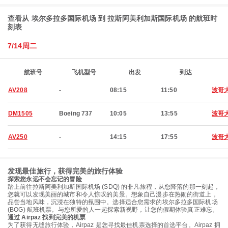
查看从 埃尔多拉多国际机场 到 拉斯阿美利加斯国际机场 的航班时
刻表
7/14周二
航班号
飞机型号
出发
到达
AV208
-
08:15
11:50
波哥
DM1505
Boeing 737
10:05
13:55
波哥
AV250
-
14:15
17:55
波哥
发现最佳旅行，获得完美的旅行体验
探索您永远不会忘记的冒险
踏上前往拉斯阿美利加斯国际机场 (SDQ) 的非凡旅程，从您降落的那一刻起，
您就可以发现美丽的城市和令人惊叹的美景。想象自己漫步在热闹的街道上，
品尝当地风味，沉浸在独特的氛围中。选择适合您需求的埃尔多拉多国际机场
(BOG) 航班机票。与您所爱的人一起探索新视野，让您的假期体验真正难忘。
通过 Airpaz 找到完美的机票
为了获得无缝旅行体验，Airpaz 是您寻找最佳机票选择的首选平台。Airpaz 拥