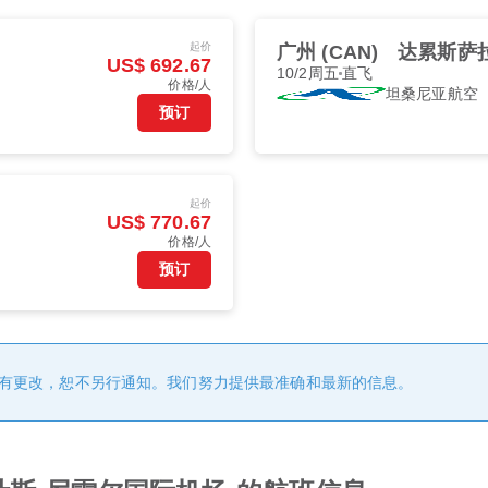
起价
广州 (CAN)
达累斯萨拉姆
US$ 692.67
10/2周五
直飞
价格/人
坦桑尼亚航空
预订
起价
US$ 770.67
价格/人
预订
有更改，恕不另行通知。我们努力提供最准确和最新的信息。