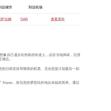
到达城市
到达机场
斯萨拉姆
DAR
查看票价
景。想象自己漫步在热闹的街道上，品尝当地风味，沉浸
正难忘。
适合您的日程安排和预算的机票。无论您是计划最后一刻
Airpaz，前往您的梦想目的地从未如此简单。通过