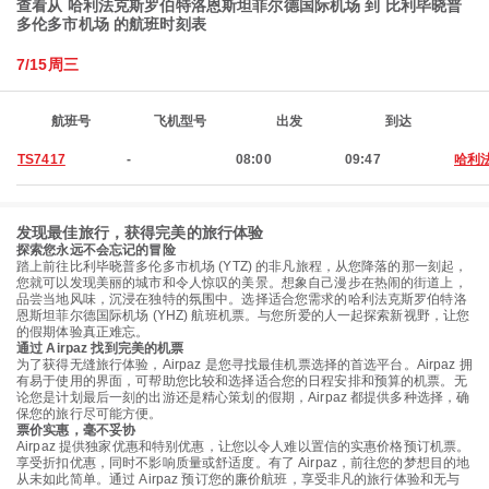
查看从 哈利法克斯罗伯特洛恩斯坦菲尔德国际机场 到 比利毕晓普
多伦多市机场 的航班时刻表
7/15周三
航班号
飞机型号
出发
到达
TS7417
-
08:00
09:47
哈利
发现最佳旅行，获得完美的旅行体验
探索您永远不会忘记的冒险
踏上前往比利毕晓普多伦多市机场 (YTZ) 的非凡旅程，从您降落的那一刻起，
您就可以发现美丽的城市和令人惊叹的美景。想象自己漫步在热闹的街道上，
品尝当地风味，沉浸在独特的氛围中。选择适合您需求的哈利法克斯罗伯特洛
恩斯坦菲尔德国际机场 (YHZ) 航班机票。与您所爱的人一起探索新视野，让您
的假期体验真正难忘。
通过 Airpaz 找到完美的机票
为了获得无缝旅行体验，Airpaz 是您寻找最佳机票选择的首选平台。Airpaz 拥
有易于使用的界面，可帮助您比较和选择适合您的日程安排和预算的机票。无
论您是计划最后一刻的出游还是精心策划的假期，Airpaz 都提供多种选择，确
保您的旅行尽可能方便。
票价实惠，毫不妥协
Airpaz 提供独家优惠和特别优惠，让您以令人难以置信的实惠价格预订机票。
享受折扣优惠，同时不影响质量或舒适度。有了 Airpaz，前往您的梦想目的地
从未如此简单。通过 Airpaz 预订您的廉价航班，享受非凡的旅行体验和无与