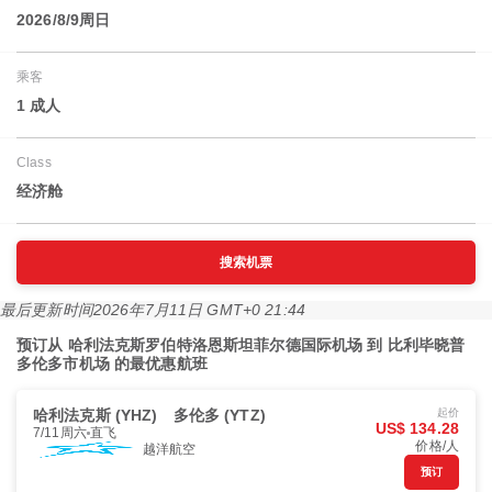
2026/8/9周日
乘客
1 成人
Class
经济舱
搜索机票
最后更新时间
2026年7月11日 GMT+0 21:44
预订从 哈利法克斯罗伯特洛恩斯坦菲尔德国际机场 到 比利毕晓普
多伦多市机场 的最优惠航班
哈利法克斯 (YHZ)
多伦多 (YTZ)
起价
US$ 134.28
7/11周六
直飞
价格/人
越洋航空
预订