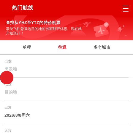
热门航线
查找从YHZ至YTZ的特价机票
享受飞往您首选目的地的独家航班优惠。现在就
开始预订！
单程
往返
多个城市
出发
出发地
抵达
目的地
出发
2026/8/8周六
返程