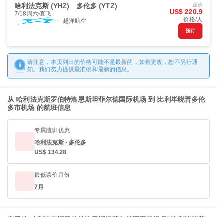
哈利法克斯 (YHZ)
多伦多 (YTZ)
起价
US$ 220.9
7/18周六
直飞
价格/人
越洋航空
预订
请注意，本页列出的价格可能不是最新的，如有更改，恕不另行通
知。我们努力提供最准确和最新的信息。
从 哈利法克斯罗伯特洛恩斯坦菲尔德国际机场 到 比利毕晓普多伦
多市机场 的航班信息
专属航班优惠
哈利法克斯 - 多伦多
US$ 134.28
最低票价月份
7月