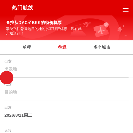
热门航线
查找从DAC至BKK的特价机票
享受飞往您首选目的地的独家航班优惠。现在就
开始预订！
单程
往返
多个城市
出发
出发地
抵达
目的地
出发
2026/8/11周二
返程