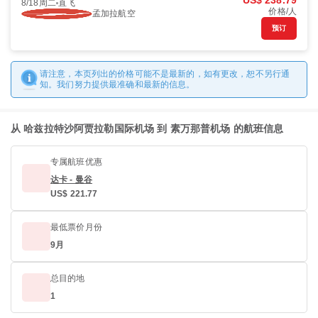
US$ 238.79
8/18周二
直飞
价格/人
孟加拉航空
预订
请注意，本页列出的价格可能不是最新的，如有更改，恕不另行通
知。我们努力提供最准确和最新的信息。
从 哈兹拉特沙阿贾拉勒国际机场 到 素万那普机场 的航班信息
专属航班优惠
达卡 - 曼谷
US$ 221.77
最低票价月份
9月
总目的地
1