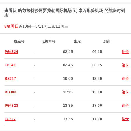
查看从 哈兹拉特沙阿贾拉勒国际机场 到 素万那普机场 的航班时刻
表
8/9周日
8/10周一
8/11周二
8/12周三
航班号
飞机型号
出发
到达
PG4824
-
02:45
06:15
达卡
TG340
-
02:45
06:15
达卡
BS217
-
10:00
13:40
达卡
BG388
-
11:15
15:00
达卡
PG4823
-
13:35
17:00
达卡
TG322
-
13:35
17:00
达卡