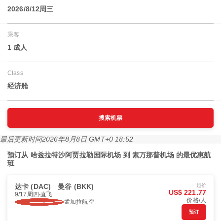
2026/8/12周三
乘客
1 成人
Class
经济舱
搜索机票
最后更新时间
2026年8月8日 GMT+0 18:52
预订从 哈兹拉特沙阿贾拉勒国际机场 到 素万那普机场 的最优惠航
班
达卡 (DAC)
曼谷 (BKK)
起价
US$ 221.77
9/17周四
直飞
价格/人
孟加拉航空
预订