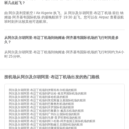
班几点起飞？
由 阿尔及利亚航空 / Air Algerie 执飞、从 阿尔及尔胡阿里·布迈丁机场 前往 纳
姆迪·阿齐基韦国际机场 的最晚航班于 19:30 起飞。您可以在 Airpaz 查看该航
班时刻并比较其他可选航班。
从阿尔及尔胡阿里·布迈丁机场到纳姆迪·阿齐基韦国际机场的飞行时间是多
久？
从阿尔及尔胡阿里·布迈丁机场到纳姆迪·阿齐基韦国际机场的飞行时间约为4小
时 25分钟。
按机场从阿尔及尔胡阿里·布迈丁机场出发的热门路线
阿尔及尔胡阿里·布迈丁机场到伊斯坦布尔机场的航班
阿尔及尔胡阿里·布迈丁机场到萨比哈·格克琴国际机场的航班
阿尔及尔胡阿里·布迈丁机场到多哈机场的航班
阿尔及尔胡阿里·布迈丁机场到突尼斯迦太基国际机场的航班
阿尔及尔胡阿里·布迈丁机场到巴黎奥利机场的航班
阿尔及尔胡阿里·布迈丁机场到开罗国际机场的航班
阿尔及尔胡阿里·布迈丁机场到巴黎夏尔·戴高乐机场的航班
阿尔及尔胡阿里·布迈丁机场到广州白云国际机场的航班
阿尔及尔胡阿里·布迈丁机场到马赛·普罗旺斯机场的航班
阿尔及尔胡阿里·布迈丁机场到阿卜杜勒-阿齐兹国王国际机场的航班
阿尔及尔胡阿里·布迈丁机场到阿勒娅王后国际机场的航班
阿尔及尔胡阿里·布迈丁机场到吉隆坡国际机场的航班