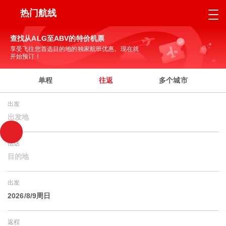
热门航线
查找从ALG至ABV的特价机票
享受飞往您首选目的地的独家航班优惠。现在就
开始预订！
单程
往返
多个城市
出发
出发地
抵达
目的地
出发
2026/8/9周日
返程