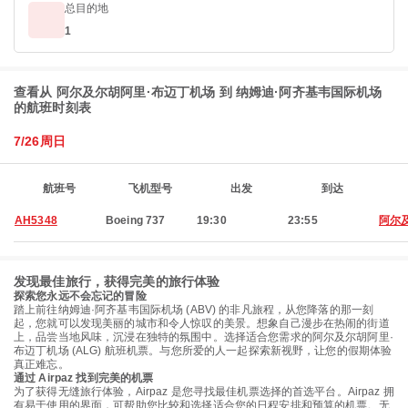
总目的地
1
查看从 阿尔及尔胡阿里·布迈丁机场 到 纳姆迪·阿齐基韦国际机场
的航班时刻表
7/26周日
航班号
飞机型号
出发
到达
AH5348
Boeing 737
19:30
23:55
阿尔
发现最佳旅行，获得完美的旅行体验
探索您永远不会忘记的冒险
踏上前往纳姆迪·阿齐基韦国际机场 (ABV) 的非凡旅程，从您降落的那一刻
起，您就可以发现美丽的城市和令人惊叹的美景。想象自己漫步在热闹的街道
上，品尝当地风味，沉浸在独特的氛围中。选择适合您需求的阿尔及尔胡阿里·
布迈丁机场 (ALG) 航班机票。与您所爱的人一起探索新视野，让您的假期体验
真正难忘。
通过 Airpaz 找到完美的机票
为了获得无缝旅行体验，Airpaz 是您寻找最佳机票选择的首选平台。Airpaz 拥
有易于使用的界面，可帮助您比较和选择适合您的日程安排和预算的机票。无