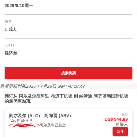
2026/8/10周一
乘客
1 成人
Class
经济舱
搜索机票
最后更新时间
2026年7月25日 GMT+0 18:47
预订从 阿尔及尔胡阿里·布迈丁机场 到 纳姆迪·阿齐基韦国际机场
的最优惠航班
阿尔及尔 (ALG)
阿布贾 (ABV)
起价
US$ 344.89
7/26周日
直飞
价格/人
阿尔及利亚航空
预订