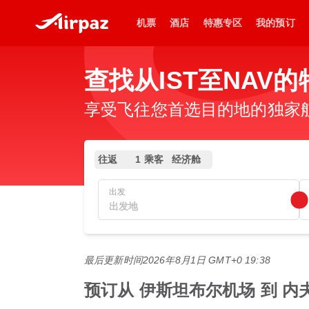
机票
酒店
特惠专区
我的预订
查找从IST至NAV
享受飞往您首选目的地的独家
往返
1 乘客
经济舱
出发
最后更新时间
2026年8月1日 GMT+0 19:38
预订从 伊斯坦布尔机场 到 