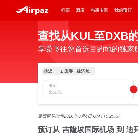
机票
酒店
特惠专区
我的预订
查找从KUL至DXB
享受飞往您首选目的地的独家
往返
1 乘客
经济舱
出发
最后更新时间
2026年8月4日 GMT+0 20:34
预订从 吉隆坡国际机场 到 迪