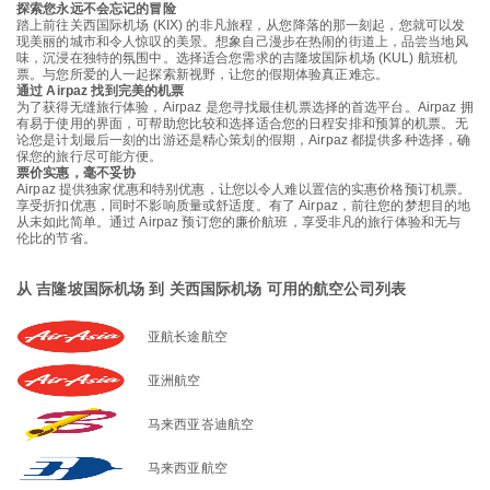
探索您永远不会忘记的冒险
踏上前往关西国际机场 (KIX) 的非凡旅程，从您降落的那一刻起，您就可以发
现美丽的城市和令人惊叹的美景。想象自己漫步在热闹的街道上，品尝当地风
味，沉浸在独特的氛围中。选择适合您需求的吉隆坡国际机场 (KUL) 航班机
票。与您所爱的人一起探索新视野，让您的假期体验真正难忘。
通过 Airpaz 找到完美的机票
为了获得无缝旅行体验，Airpaz 是您寻找最佳机票选择的首选平台。Airpaz 拥
有易于使用的界面，可帮助您比较和选择适合您的日程安排和预算的机票。无
论您是计划最后一刻的出游还是精心策划的假期，Airpaz 都提供多种选择，确
保您的旅行尽可能方便。
票价实惠，毫不妥协
Airpaz 提供独家优惠和特别优惠，让您以令人难以置信的实惠价格预订机票。
享受折扣优惠，同时不影响质量或舒适度。有了 Airpaz，前往您的梦想目的地
从未如此简单。通过 Airpaz 预订您的廉价航班，享受非凡的旅行体验和无与
伦比的节省。
从 吉隆坡国际机场 到 关西国际机场 可用的航空公司列表
亚航长途航空
亚洲航空
马来西亚峇迪航空
马来西亚航空