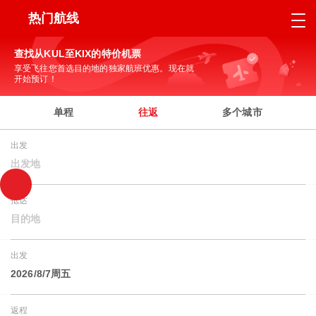
热门航线
查找从KUL至KIX的特价机票
享受飞往您首选目的地的独家航班优惠。现在就
开始预订！
单程
往返
多个城市
出发
出发地
抵达
目的地
出发
2026/8/7周五
返程