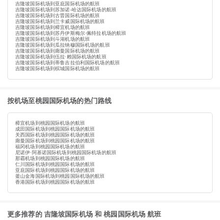
吉隆坡国际机场到亚庇国际机场的航班
吉隆坡国际机场到苏加诺-哈达国际机场的航班
吉隆坡国际机场到古晋国际机场的航班
吉隆坡国际机场到兰卡威国际机场的航班
吉隆坡国际机场到樟宜机场的航班
吉隆坡国际机场到苏丹伊斯梅尔·佩特拉机场的航班
吉隆坡国际机场到斗湖机场的航班
吉隆坡国际机场到瓜拉纳穆国际机场的航班
吉隆坡国际机场到廊曼国际机场的航班
吉隆坡国际机场到伍拉·赖国际机场的航班
吉隆坡国际机场到蒂鲁吉拉伯利国际机场的航班
吉隆坡国际机场到槟城国际机场的航班
按机场至桃园国际机场的热门路线
樟宜机场到桃园国际机场的航班
成田国际机场到桃园国际机场的航班
关西国际机场到桃园国际机场的航班
廊曼国际机场到桃园国际机场的航班
福冈机场到桃园国际机场的航班
尼诺伊·阿基诺国际机场到桃园国际机场的航班
那霸机场到桃园国际机场的航班
仁川国际机场到桃园国际机场的航班
亚庇国际机场到桃园国际机场的航班
釜山金海国际机场到桃园国际机场的航班
香港国际机场到桃园国际机场的航班
更多推荐的 吉隆坡国际机场 和 桃园国际机场 航班