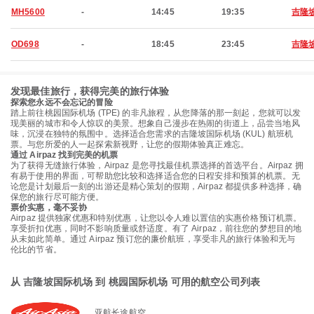
MH5600
-
14:45
19:35
吉隆
OD698
-
18:45
23:45
吉隆
发现最佳旅行，获得完美的旅行体验
探索您永远不会忘记的冒险
踏上前往桃园国际机场 (TPE) 的非凡旅程，从您降落的那一刻起，您就可以发
现美丽的城市和令人惊叹的美景。想象自己漫步在热闹的街道上，品尝当地风
味，沉浸在独特的氛围中。选择适合您需求的吉隆坡国际机场 (KUL) 航班机
票。与您所爱的人一起探索新视野，让您的假期体验真正难忘。
通过 Airpaz 找到完美的机票
为了获得无缝旅行体验，Airpaz 是您寻找最佳机票选择的首选平台。Airpaz 拥
有易于使用的界面，可帮助您比较和选择适合您的日程安排和预算的机票。无
论您是计划最后一刻的出游还是精心策划的假期，Airpaz 都提供多种选择，确
保您的旅行尽可能方便。
票价实惠，毫不妥协
Airpaz 提供独家优惠和特别优惠，让您以令人难以置信的实惠价格预订机票。
享受折扣优惠，同时不影响质量或舒适度。有了 Airpaz，前往您的梦想目的地
从未如此简单。通过 Airpaz 预订您的廉价航班，享受非凡的旅行体验和无与
伦比的节省。
从 吉隆坡国际机场 到 桃园国际机场 可用的航空公司列表
亚航长途航空