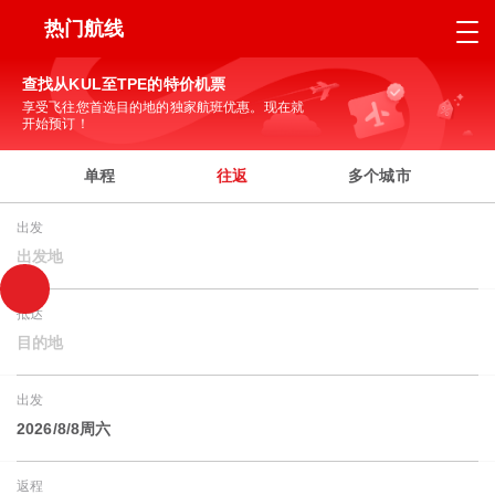
热门航线
查找从KUL至TPE的特价机票
享受飞往您首选目的地的独家航班优惠。现在就
开始预订！
单程
往返
多个城市
出发
出发地
抵达
目的地
出发
2026/8/8周六
返程