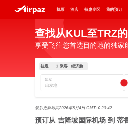
机票
酒店
特惠专区
我的预订
查找从KUL至TRZ
享受飞往您首选目的地的独家
往返
1 乘客
经济舱
出发
最后更新时间
2026年8月4日 GMT+0 20:42
预订从 吉隆坡国际机场 到 