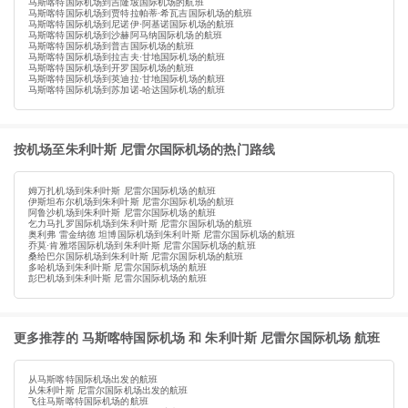
马斯喀特国际机场到吉隆坡国际机场的航班
马斯喀特国际机场到贾特拉帕蒂·希瓦吉国际机场的航班
马斯喀特国际机场到尼诺伊·阿基诺国际机场的航班
马斯喀特国际机场到沙赫阿马纳国际机场的航班
马斯喀特国际机场到普吉国际机场的航班
马斯喀特国际机场到拉吉夫·甘地国际机场的航班
马斯喀特国际机场到开罗国际机场的航班
马斯喀特国际机场到英迪拉·甘地国际机场的航班
马斯喀特国际机场到苏加诺-哈达国际机场的航班
按机场至朱利叶斯 尼雷尔国际机场的热门路线
姆万扎机场到朱利叶斯 尼雷尔国际机场的航班
伊斯坦布尔机场到朱利叶斯 尼雷尔国际机场的航班
阿鲁沙机场到朱利叶斯 尼雷尔国际机场的航班
乞力马扎罗国际机场到朱利叶斯 尼雷尔国际机场的航班
奥利弗 雷金纳德 坦博国际机场到朱利叶斯 尼雷尔国际机场的航班
乔莫·肯雅塔国际机场到朱利叶斯 尼雷尔国际机场的航班
桑给巴尔国际机场到朱利叶斯 尼雷尔国际机场的航班
多哈机场到朱利叶斯 尼雷尔国际机场的航班
彭巴机场到朱利叶斯 尼雷尔国际机场的航班
更多推荐的 马斯喀特国际机场 和 朱利叶斯 尼雷尔国际机场 航班
从马斯喀特国际机场出发的航班
从朱利叶斯 尼雷尔国际机场出发的航班
飞往马斯喀特国际机场的航班