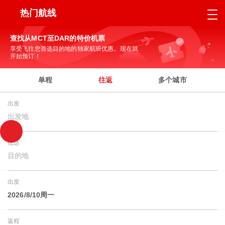
热门航线
查找从MCT至DAR的特价机票
享受飞往您首选目的地的独家航班优惠。现在就
开始预订！
单程
往返
多个城市
出发
出发地
抵达
目的地
出发
2026/8/10周一
返程