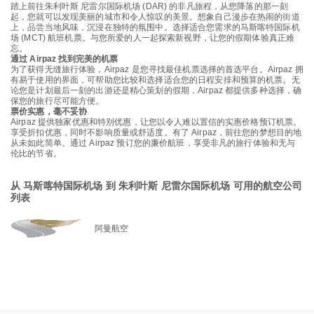
踏上前往朱利叶斯 尼雷尔国际机场 (DAR) 的非凡旅程，从您降落的那一刻
起，您就可以发现美丽的城市和令人惊叹的美景。想象自己漫步在热闹的街道
上，品尝当地风味，沉浸在独特的氛围中。选择适合您需求的马斯喀特国际机
场 (MCT) 航班机票。与您所爱的人一起探索新视野，让您的假期体验真正难
忘。
通过 Airpaz 找到完美的机票
为了获得无缝旅行体验，Airpaz 是您寻找最佳机票选择的首选平台。Airpaz 拥
有易于使用的界面，可帮助您比较和选择适合您的日程安排和预算的机票。无
论您是计划最后一刻的出游还是精心策划的假期，Airpaz 都提供多种选择，确
保您的旅行尽可能方便。
票价实惠，毫不妥协
Airpaz 提供独家优惠和特别优惠，让您以令人难以置信的实惠价格预订机票。
享受折扣优惠，同时不影响质量或舒适度。有了 Airpaz，前往您的梦想目的地
从未如此简单。通过 Airpaz 预订您的廉价航班，享受非凡的旅行体验和无与
伦比的节省。
从 马斯喀特国际机场 到 朱利叶斯 尼雷尔国际机场 可用的航空公司
列表
阿曼航空