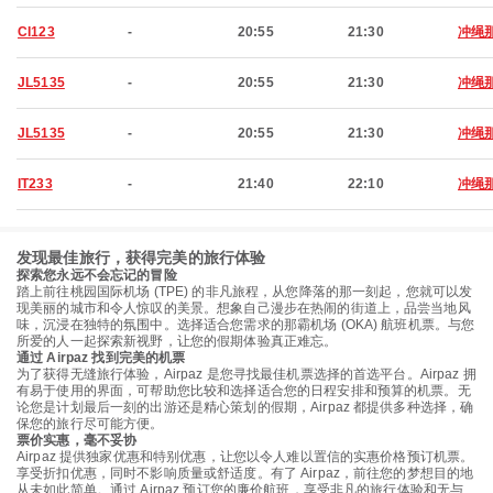
CI123
-
20:55
21:30
冲绳
JL5135
-
20:55
21:30
冲绳
JL5135
-
20:55
21:30
冲绳
IT233
-
21:40
22:10
冲绳
发现最佳旅行，获得完美的旅行体验
探索您永远不会忘记的冒险
踏上前往桃园国际机场 (TPE) 的非凡旅程，从您降落的那一刻起，您就可以发
现美丽的城市和令人惊叹的美景。想象自己漫步在热闹的街道上，品尝当地风
味，沉浸在独特的氛围中。选择适合您需求的那霸机场 (OKA) 航班机票。与您
所爱的人一起探索新视野，让您的假期体验真正难忘。
通过 Airpaz 找到完美的机票
为了获得无缝旅行体验，Airpaz 是您寻找最佳机票选择的首选平台。Airpaz 拥
有易于使用的界面，可帮助您比较和选择适合您的日程安排和预算的机票。无
论您是计划最后一刻的出游还是精心策划的假期，Airpaz 都提供多种选择，确
保您的旅行尽可能方便。
票价实惠，毫不妥协
Airpaz 提供独家优惠和特别优惠，让您以令人难以置信的实惠价格预订机票。
享受折扣优惠，同时不影响质量或舒适度。有了 Airpaz，前往您的梦想目的地
从未如此简单。通过 Airpaz 预订您的廉价航班，享受非凡的旅行体验和无与