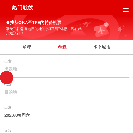
热门航线
查找从OKA至TPE的特价机票
享受飞往您首选目的地的独家航班优惠。现在就
开始预订！
单程
往返
多个城市
出发
出发地
抵达
目的地
出发
2026/8/8周六
返程