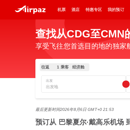
机票
酒店
特惠专区
我的预订
查找从CDG至CMN
享受飞往您首选目的地的独家
往返
1 乘客
经济舱
出发
最后更新时间
2026年8月6日 GMT+0 21:53
预订从 巴黎夏尔·戴高乐机场 