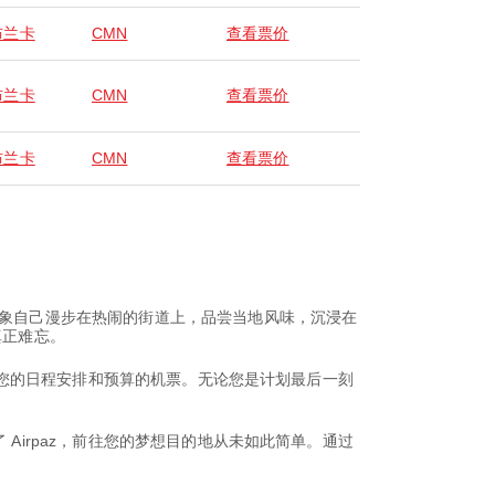
布兰卡
CMN
查看票价
布兰卡
CMN
查看票价
布兰卡
CMN
查看票价
想象自己漫步在热闹的街道上，品尝当地风味，沉浸在
真正难忘。
适合您的日程安排和预算的机票。无论您是计划最后一刻
Airpaz，前往您的梦想目的地从未如此简单。通过