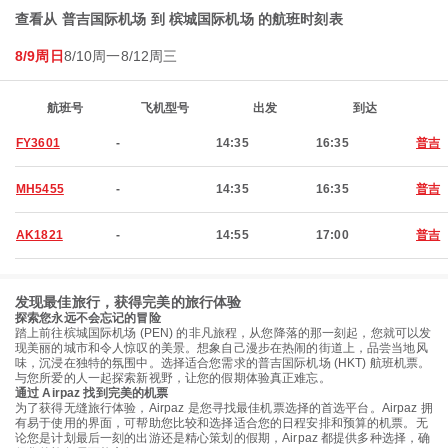
查看从 普吉国际机场 到 槟城国际机场 的航班时刻表
8/9周日
8/10周一
8/12周三
航班号
飞机型号
出发
到达
FY3601
-
14:35
16:35
普吉
MH5455
-
14:35
16:35
普吉
AK1821
-
14:55
17:00
普吉
发现最佳旅行，获得完美的旅行体验
探索您永远不会忘记的冒险
踏上前往槟城国际机场 (PEN) 的非凡旅程，从您降落的那一刻起，您就可以发
现美丽的城市和令人惊叹的美景。想象自己漫步在热闹的街道上，品尝当地风
味，沉浸在独特的氛围中。选择适合您需求的普吉国际机场 (HKT) 航班机票。
与您所爱的人一起探索新视野，让您的假期体验真正难忘。
通过 Airpaz 找到完美的机票
为了获得无缝旅行体验，Airpaz 是您寻找最佳机票选择的首选平台。Airpaz 拥
有易于使用的界面，可帮助您比较和选择适合您的日程安排和预算的机票。无
论您是计划最后一刻的出游还是精心策划的假期，Airpaz 都提供多种选择，确