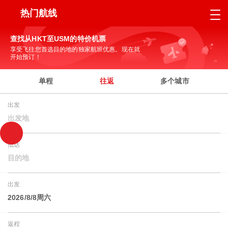
热门航线
查找从HKT至USM的特价机票
享受飞往您首选目的地的独家航班优惠。现在就
开始预订！
单程
往返
多个城市
出发
出发地
抵达
目的地
出发
2026/8/8周六
返程