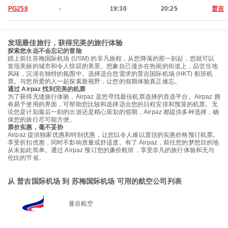
PG258
-
19:30
20:25
普吉
发现最佳旅行，获得完美的旅行体验
探索您永远不会忘记的冒险
踏上前往苏梅国际机场 (USM) 的非凡旅程，从您降落的那一刻起，您就可以
发现美丽的城市和令人惊叹的美景。想象自己漫步在热闹的街道上，品尝当地
风味，沉浸在独特的氛围中。选择适合您需求的普吉国际机场 (HKT) 航班机
票。与您所爱的人一起探索新视野，让您的假期体验真正难忘。
通过 Airpaz 找到完美的机票
为了获得无缝旅行体验，Airpaz 是您寻找最佳机票选择的首选平台。Airpaz 拥
有易于使用的界面，可帮助您比较和选择适合您的日程安排和预算的机票。无
论您是计划最后一刻的出游还是精心策划的假期，Airpaz 都提供多种选择，确
保您的旅行尽可能方便。
票价实惠，毫不妥协
Airpaz 提供独家优惠和特别优惠，让您以令人难以置信的实惠价格预订机票。
享受折扣优惠，同时不影响质量或舒适度。有了 Airpaz，前往您的梦想目的地
从未如此简单。通过 Airpaz 预订您的廉价航班，享受非凡的旅行体验和无与
伦比的节省。
从 普吉国际机场 到 苏梅国际机场 可用的航空公司列表
曼谷航空