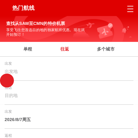
热门航线
查找从SAW至CMN的特价机票
享受飞往您首选目的地的独家航班优惠。现在就
开始预订！
单程
往返
多个城市
出发
出发地
抵达
目的地
出发
2026/8/7周五
返程