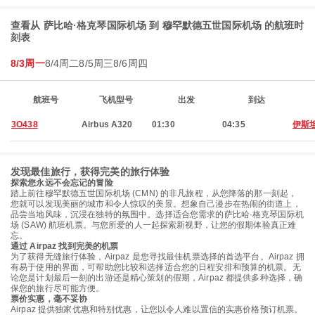
查看从 萨比哈·格克琴国际机场 到 穆罕默德五世国际机场 的航班时
刻表
8/3周一
8/4周二
8/5周三
8/6周四
航班号
飞机型号
出发
到达
3O438
Airbus A320
01:30
04:35
伊斯
发现最佳旅行，获得完美的旅行体验
探索您永远不会忘记的冒险
踏上前往穆罕默德五世国际机场 (CMN) 的非凡旅程，从您降落的那一刻起，
您就可以发现美丽的城市和令人惊叹的美景。想象自己漫步在热闹的街道上，
品尝当地风味，沉浸在独特的氛围中。选择适合您需求的萨比哈·格克琴国际机
场 (SAW) 航班机票。与您所爱的人一起探索新视野，让您的假期体验真正难
忘。
通过 Airpaz 找到完美的机票
为了获得无缝旅行体验，Airpaz 是您寻找最佳机票选择的首选平台。Airpaz 拥
有易于使用的界面，可帮助您比较和选择适合您的日程安排和预算的机票。无
论您是计划最后一刻的出游还是精心策划的假期，Airpaz 都提供多种选择，确
保您的旅行尽可能方便。
票价实惠，毫不妥协
Airpaz 提供独家优惠和特别优惠，让您以令人难以置信的实惠价格预订机票。