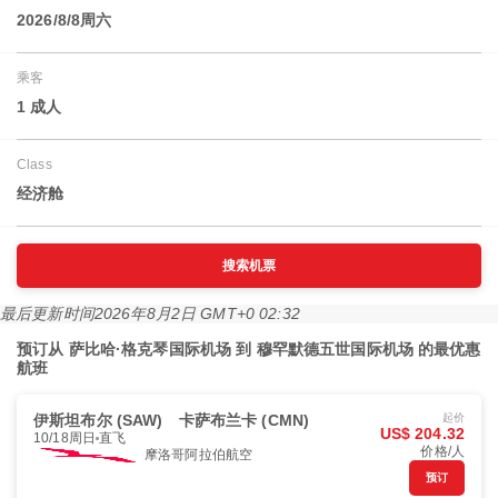
2026/8/8周六
乘客
1 成人
Class
经济舱
搜索机票
最后更新时间
2026年8月2日 GMT+0 02:32
预订从 萨比哈·格克琴国际机场 到 穆罕默德五世国际机场 的最优惠
航班
伊斯坦布尔 (SAW)
卡萨布兰卡 (CMN)
起价
US$ 204.32
10/18周日
直飞
价格/人
摩洛哥阿拉伯航空
预订