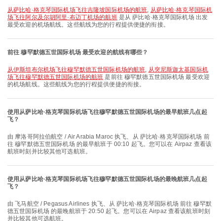
从萨比哈·格克琴国际机场飞往吉隆坡国际机场的航班
,
从萨比哈·格克琴国际机
场飞往阿尔及尔胡阿里·布迈丁机场的航班
是从 萨比哈·格克琴国际机场 出发
最受欢迎的机场航线。这些航线为您的行程提供便捷的衔接。
前往 穆罕默德五世国际机场 最受欢迎的航线有哪些？
从伊斯坦布尔机场飞往穆罕默德五世国际机场的航班
,
从突尼斯迦太基国际机
场飞往穆罕默德五世国际机场的航班
是前往 穆罕默德五世国际机场 最受欢迎
的机场航线。这些航线为您的行程提供便捷的衔接。
使用从萨比哈·格克琴国际机场飞往穆罕默德五世国际机场的最早航班几点起
飞？
由 摩洛哥阿拉伯航空 / Air Arabia Maroc 执飞、从 萨比哈·格克琴国际机场 前
往 穆罕默德五世国际机场 的最早航班于 00:10 起飞。您可以在 Airpaz 查看该
航班时刻并比较其他可选航班。
使用从萨比哈·格克琴国际机场飞往穆罕默德五世国际机场的最晚航班几点起
飞？
由 飞马航空 / Pegasus Airlines 执飞、从 萨比哈·格克琴国际机场 前往 穆罕默
德五世国际机场 的最晚航班于 20:50 起飞。您可以在 Airpaz 查看该航班时刻
并比较其他可选航班。