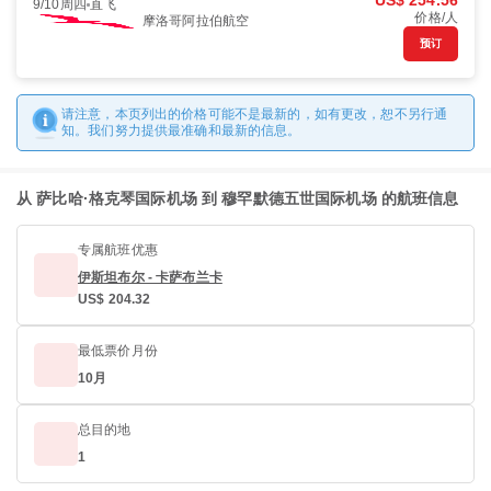
US$ 254.56
9/10周四
直飞
价格/人
摩洛哥阿拉伯航空
预订
请注意，本页列出的价格可能不是最新的，如有更改，恕不另行通
知。我们努力提供最准确和最新的信息。
从 萨比哈·格克琴国际机场 到 穆罕默德五世国际机场 的航班信息
专属航班优惠
伊斯坦布尔 - 卡萨布兰卡
US$ 204.32
最低票价月份
10月
总目的地
1