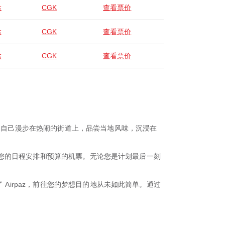
达
CGK
查看票价
达
CGK
查看票价
达
CGK
查看票价
想象自己漫步在热闹的街道上，品尝当地风味，沉浸在
适合您的日程安排和预算的机票。无论您是计划最后一刻
Airpaz，前往您的梦想目的地从未如此简单。通过