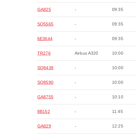
GA825
-
09:35
SQ5565
-
09:35
6E3644
-
09:35
TR276
Airbus A320
10:00
SQ8438
-
10:00
SQ8590
-
10:00
GA8755
-
10:10
8B152
-
11:45
GA829
-
12:25