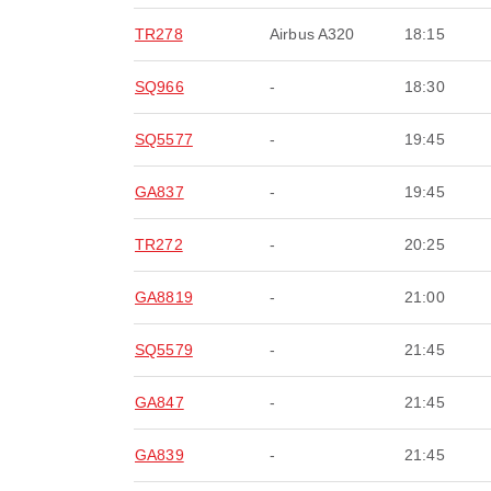
TR278
Airbus A320
18:15
SQ966
-
18:30
SQ5577
-
19:45
GA837
-
19:45
TR272
-
20:25
GA8819
-
21:00
SQ5579
-
21:45
GA847
-
21:45
GA839
-
21:45