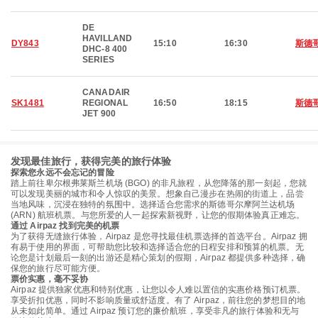
DE
HAVILLAND
DY843
15:10
16:30
斯德
DHC-8 400
SERIES
CANADAIR
SK1481
REGIONAL
16:50
18:15
斯德
JET 900
发现最佳旅行，获得完美的旅行体验
探索您永远不会忘记的冒险
踏上前往卑尔根弗莱斯兰机场 (BGO) 的非凡旅程，从您降落的那一刻起，您就
可以发现美丽的城市和令人惊叹的美景。想象自己漫步在热闹的街道上，品尝
当地风味，沉浸在独特的氛围中。选择适合您需求的斯德哥尔摩阿兰达机场
(ARN) 航班机票。与您所爱的人一起探索新视野，让您的假期体验真正难忘。
通过 Airpaz 找到完美的机票
为了获得无缝旅行体验，Airpaz 是您寻找最佳机票选择的首选平台。Airpaz 拥
有易于使用的界面，可帮助您比较和选择适合您的日程安排和预算的机票。无
论您是计划最后一刻的出游还是精心策划的假期，Airpaz 都提供多种选择，确
保您的旅行尽可能方便。
票价实惠，毫不妥协
Airpaz 提供独家优惠和特别优惠，让您以令人难以置信的实惠价格预订机票。
享受折扣优惠，同时不影响质量或舒适度。有了 Airpaz，前往您的梦想目的地
从未如此简单。通过 Airpaz 预订您的廉价航班，享受非凡的旅行体验和无与