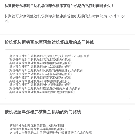
从斯德哥尔摩阿兰达机场到卑尔根弗莱斯兰机场的飞行时间是多久？
从斯德哥尔摩阿兰达机场到卑尔根弗莱斯兰机场的飞行时间约为1小时 20分
钟。
按机场从斯德哥尔摩阿兰达机场出发的热门路线
斯德哥尔摩阿兰达机场到布拉格瓦茨拉夫·哈维尔机场的航班
斯德哥尔摩阿兰达机场到素万那普机场的航班
斯德哥尔摩阿兰达机场到维也纳国际机场的航班
斯德哥尔摩阿兰达机场到赫尔辛基机场的航班
斯德哥尔摩阿兰达机场到阿姆斯特丹史基浦机场的航班
斯德哥尔摩阿兰达机场到菲乌米奇诺机场的航班
斯德哥尔摩阿兰达机场到巴塞罗那机场的航班
斯德哥尔摩阿兰达机场到哥本哈根机场的航班
斯德哥尔摩阿兰达机场到维尔纽斯机场的航班
斯德哥尔摩阿兰达机场到巴黎夏尔·戴高乐机场的航班
斯德哥尔摩阿兰达机场到柏林勃兰登堡机场的航班
按机场至卑尔根弗莱斯兰机场的热门路线
奥斯陆机场到卑尔根弗莱斯兰机场的航班
哥本哈根机场到卑尔根弗莱斯兰机场的航班
克拉科夫若望保禄二世国际机场到卑尔根弗莱斯兰机场的航班