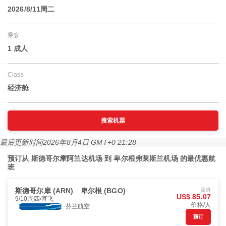
2026/8/11周二
乘客
1 成人
Class
经济舱
搜索机票
最后更新时间
2026年8月4日 GMT+0 21:28
预订从 斯德哥尔摩阿兰达机场 到 卑尔根弗莱斯兰机场 的最优惠航
班
斯德哥尔摩 (ARN)
卑尔根 (BGO)
起价
US$ 85.07
9/10周四
直飞
价格/人
芬兰航空
预订