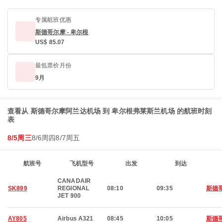
专属航班优惠
斯德哥尔摩 - 卑尔根
US$ 85.07
最低票价月份
9月
查看从 斯德哥尔摩阿兰达机场 到 卑尔根弗莱斯兰机场 的航班时刻
表
8/5周三
8/6周四
8/7周五
航班号
飞机型号
出发
到达
CANADAIR
SK899
REGIONAL
08:10
09:35
斯德
JET 900
AY805
Airbus A321
08:45
10:05
斯德