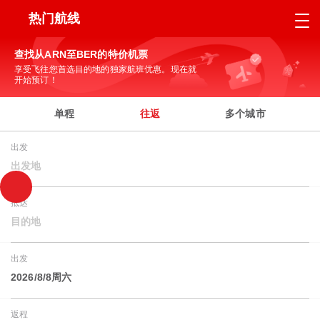
热门航线
查找从ARN至BER的特价机票
享受飞往您首选目的地的独家航班优惠。现在就
开始预订！
单程
往返
多个城市
出发
出发地
抵达
目的地
出发
2026/8/8周六
返程