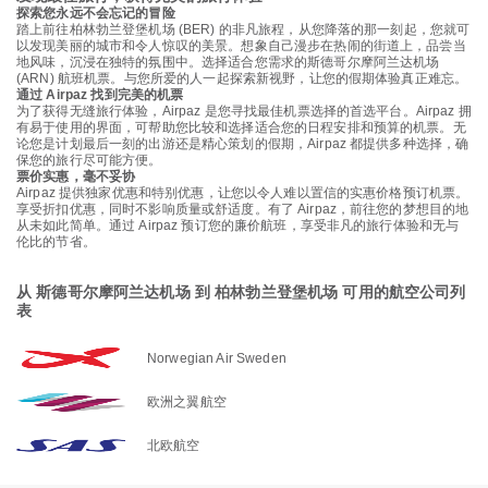
探索您永远不会忘记的冒险
踏上前往柏林勃兰登堡机场 (BER) 的非凡旅程，从您降落的那一刻起，您就可
以发现美丽的城市和令人惊叹的美景。想象自己漫步在热闹的街道上，品尝当
地风味，沉浸在独特的氛围中。选择适合您需求的斯德哥尔摩阿兰达机场
(ARN) 航班机票。与您所爱的人一起探索新视野，让您的假期体验真正难忘。
通过 Airpaz 找到完美的机票
为了获得无缝旅行体验，Airpaz 是您寻找最佳机票选择的首选平台。Airpaz 拥
有易于使用的界面，可帮助您比较和选择适合您的日程安排和预算的机票。无
论您是计划最后一刻的出游还是精心策划的假期，Airpaz 都提供多种选择，确
保您的旅行尽可能方便。
票价实惠，毫不妥协
Airpaz 提供独家优惠和特别优惠，让您以令人难以置信的实惠价格预订机票。
享受折扣优惠，同时不影响质量或舒适度。有了 Airpaz，前往您的梦想目的地
从未如此简单。通过 Airpaz 预订您的廉价航班，享受非凡的旅行体验和无与
伦比的节省。
从 斯德哥尔摩阿兰达机场 到 柏林勃兰登堡机场 可用的航空公司列
表
Norwegian Air Sweden
欧洲之翼航空
北欧航空