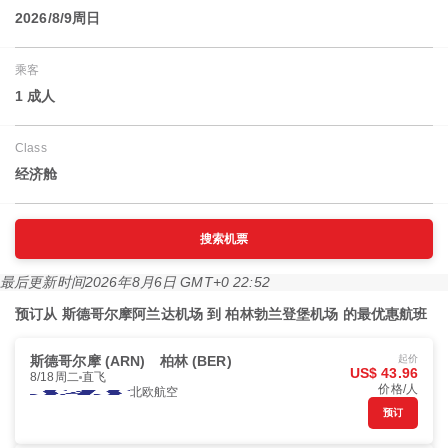
2026/8/9周日
乘客
1 成人
Class
经济舱
搜索机票
最后更新时间
2026年8月6日 GMT+0 22:52
预订从 斯德哥尔摩阿兰达机场 到 柏林勃兰登堡机场 的最优惠航班
斯德哥尔摩 (ARN)
柏林 (BER)
起价
US$ 43.96
8/18周二
直飞
价格/人
北欧航空
预订