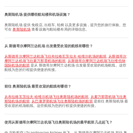
奥斯陆机场 提供哪些航站楼和机场设施？
奥斯陆机场 提供 免税店, 出租车, 轮椅 以及更多设施，提升您的旅行体验。您
可在
奥斯陆机场
查看设施与航站楼布局的详细信息。
从 斯德哥尔摩阿兰达机场 出发最受欢迎的航线有哪些？
从斯德哥尔摩阿兰达机场飞往布拉格瓦茨拉夫·哈维尔机场的航班
,
从斯德哥尔
摩阿兰达机场飞往素万那普机场的航班
,
从斯德哥尔摩阿兰达机场飞往维也纳
国际机场的航班
是从 斯德哥尔摩阿兰达机场 出发最受欢迎的机场航线。这些
航线为您的行程提供便捷的衔接。
前往 奥斯陆机场 最受欢迎的航线有哪些？
从布拉格瓦茨拉夫·哈维尔机场飞往奥斯陆机场的航班
,
从素万那普机场飞往奥
斯陆机场的航班
,
从巴塞罗那机场飞往奥斯陆机场的航班
是前往 奥斯陆机场 最
受欢迎的机场航线。这些航线为您的行程提供便捷的衔接。
使用从斯德哥尔摩阿兰达机场飞往奥斯陆机场的最早航班几点起飞？
由 北欧航空 / Scandinavian Airlines 执飞、从 斯德哥尔摩阿兰达机场 前往 奥