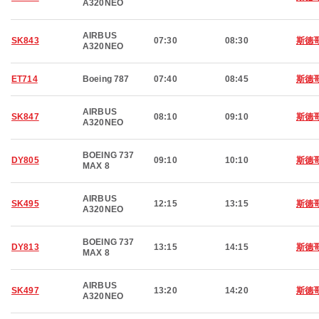
A320NEO
AIRBUS
SK843
07:30
08:30
斯德
A320NEO
ET714
Boeing 787
07:40
08:45
斯德
AIRBUS
SK847
08:10
09:10
斯德
A320NEO
BOEING 737
DY805
09:10
10:10
斯德
MAX 8
AIRBUS
SK495
12:15
13:15
斯德
A320NEO
BOEING 737
DY813
13:15
14:15
斯德
MAX 8
AIRBUS
SK497
13:20
14:20
斯德
A320NEO