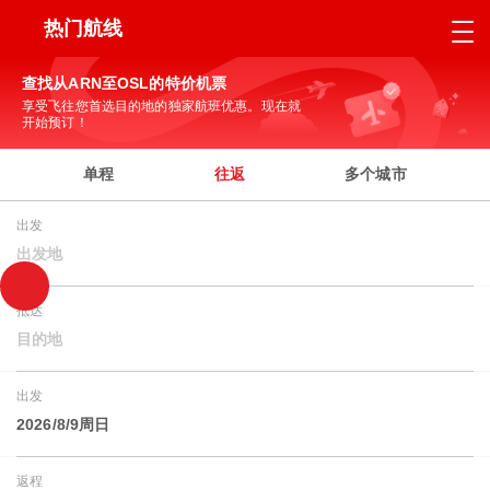
热门航线
查找从ARN至OSL的特价机票
享受飞往您首选目的地的独家航班优惠。现在就
开始预订！
单程
往返
多个城市
出发
出发地
抵达
目的地
出发
2026/8/9周日
返程