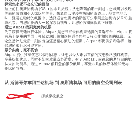
探索您永远不会忘记的冒险
踏上前往奥斯陆机场 (OSL) 的非凡旅程，从您降落的那一刻起，您就可以发现
美丽的城市和令人惊叹的美景。想象自己漫步在热闹的街道上，品尝当地风
味，沉浸在独特的氛围中。选择适合您需求的斯德哥尔摩阿兰达机场 (ARN) 航
班机票。与您所爱的人一起探索新视野，让您的假期体验真正难忘。
通过 Airpaz 找到完美的机票
为了获得无缝旅行体验，Airpaz 是您寻找最佳机票选择的首选平台。Airpaz 拥
有易于使用的界面，可帮助您比较和选择适合您的日程安排和预算的机票。无
论您是计划最后一刻的出游还是精心策划的假期，Airpaz 都提供多种选择，确
保您的旅行尽可能方便。
票价实惠，毫不妥协
Airpaz 提供独家优惠和特别优惠，让您以令人难以置信的实惠价格预订机票。
享受折扣优惠，同时不影响质量或舒适度。有了 Airpaz，前往您的梦想目的地
从未如此简单。通过 Airpaz 预订您的廉价航班，享受非凡的旅行体验和无与
伦比的节省。
从 斯德哥尔摩阿兰达机场 到 奥斯陆机场 可用的航空公司列表
挪威穿梭航空