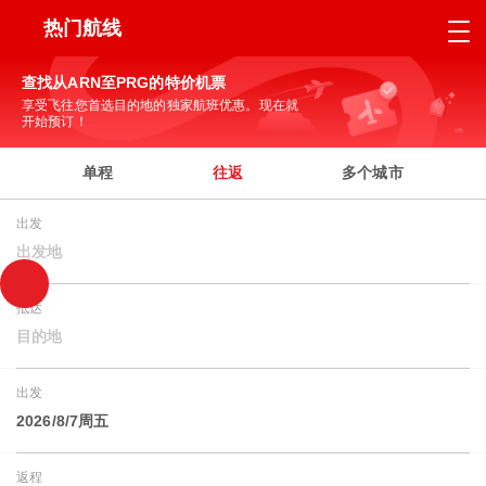
热门航线
查找从ARN至PRG的特价机票
享受飞往您首选目的地的独家航班优惠。现在就
开始预订！
单程
往返
多个城市
出发
出发地
抵达
目的地
出发
2026/8/7周五
返程