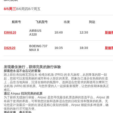
8/5周三
8/6周四
8/7周五
航班号
飞机型号
出发
到达
AIRBUS
EW4620
10:40
12:30
斯德
A320
BOEING 737
D82620
16:35
18:30
斯德
MAX 8
发现最佳旅行，获得完美的旅行体验
探索您永远不会忘记的冒险
踏上前往布拉格瓦茨拉夫·哈维尔机场 (PRG) 的非凡旅程，从您降落的那一刻
起，您就可以发现美丽的城市和令人惊叹的美景。想象自己漫步在热闹的街道
上，品尝当地风味，沉浸在独特的氛围中。选择适合您需求的斯德哥尔摩阿兰
达机场 (ARN) 航班机票。与您所爱的人一起探索新视野，让您的假期体验真正
难忘。
通过 Airpaz 找到完美的机票
为了获得无缝旅行体验，Airpaz 是您寻找最佳机票选择的首选平台。Airpaz 拥
有易于使用的界面，可帮助您比较和选择适合您的日程安排和预算的机票。无
论您是计划最后一刻的出游还是精心策划的假期，Airpaz 都提供多种选择，确
保您的旅行尽可能方便。
票价实惠，毫不妥协