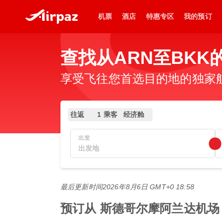
机票
酒店
特惠专区
我的预订
查找从ARN至BKK
享受飞往您首选目的地的独家
往返
1 乘客
经济舱
出发
最后更新时间
2026年8月6日 GMT+0 18:58
预订从 斯德哥尔摩阿兰达机场