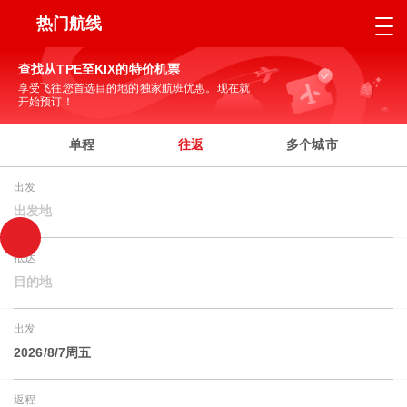
热门航线
查找从TPE至KIX的特价机票
享受飞往您首选目的地的独家航班优惠。现在就
开始预订！
单程
往返
多个城市
出发
出发地
抵达
目的地
出发
2026/8/7周五
返程