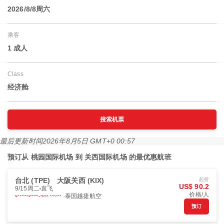
2026/8/8周六
乘客
1 成人
Class
经济舱
搜索机票
最后更新时间
2026年8月5日 GMT+0 00:57
预订从 桃园国际机场 到 关西国际机场 的最优惠航班
台北 (TPE)
大阪关西 (KIX)
起价
US$ 90.2
9/15周二
直飞
价格/人
泰国越捷航空
预订