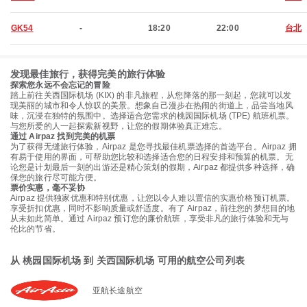
GK54
-
18:20
22:00
台北
发现最佳旅行，获得完美的旅行体验
探索您永远不会忘记的冒险
踏上前往关西国际机场 (KIX) 的非凡旅程，从您降落的那一刻起，您就可以发
现美丽的城市和令人惊叹的美景。想象自己漫步在热闹的街道上，品尝当地风
味，沉浸在独特的氛围中。选择适合您需求的桃园国际机场 (TPE) 航班机票。
与您所爱的人一起探索新视野，让您的假期体验真正难忘。
通过 Airpaz 找到完美的机票
为了获得无缝旅行体验，Airpaz 是您寻找最佳机票选择的首选平台。Airpaz 拥
有易于使用的界面，可帮助您比较和选择适合您的日程安排和预算的机票。无
论您是计划最后一刻的出游还是精心策划的假期，Airpaz 都提供多种选择，确
保您的旅行尽可能方便。
票价实惠，毫不妥协
Airpaz 提供独家优惠和特别优惠，让您以令人难以置信的实惠价格预订机票。
享受折扣优惠，同时不影响质量或舒适度。有了 Airpaz，前往您的梦想目的地
从未如此简单。通过 Airpaz 预订您的廉价航班，享受非凡的旅行体验和无与
伦比的节省。
从 桃园国际机场 到 关西国际机场 可用的航空公司列表
亚航长途航空