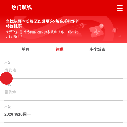
热门航线
查找从哥本哈根至巴黎夏尔·戴高乐机场的
特价机票
享受飞往您首选目的地的独家航班优惠。现在就
开始预订！
单程
往返
多个城市
出发
出发地
抵达
目的地
出发
2026/8/10周一