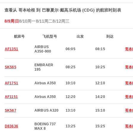
查看从 哥本哈根 到 巴黎夏尔·戴高乐机场 (CDG) 的航班时刻表
8/9周日
8/10周一
8/11周二
8/12周三
航班号
飞机型号
出发
到达
AIRBUS
AF1351
06:05
08:15
哥本
A350-900
EMBRAER
SK565
08:25
10:25
哥本
195
AF1751
Airbus A350
10:10
12:10
哥本
AF1151
Airbus A350
12:20
14:20
哥本
SK567
AIRBUS A320
13:10
15:10
哥本
BOEING 737
D83636
13:25
15:25
哥本
MAX 8