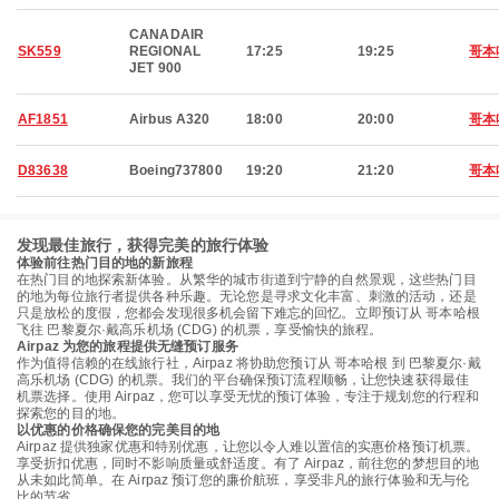
CANADAIR
SK559
REGIONAL
17:25
19:25
哥本
JET 900
AF1851
Airbus A320
18:00
20:00
哥本
D83638
Boeing737800
19:20
21:20
哥本
发现最佳旅行，获得完美的旅行体验
体验前往热门目的地的新旅程
在热门目的地探索新体验。从繁华的城市街道到宁静的自然景观，这些热门目
的地为每位旅行者提供各种乐趣。无论您是寻求文化丰富、刺激的活动，还是
只是放松的度假，您都会发现很多机会留下难忘的回忆。立即预订从 哥本哈根
飞往 巴黎夏尔·戴高乐机场 (CDG) 的机票，享受愉快的旅程。
Airpaz 为您的旅程提供无缝预订服务
作为值得信赖的在线旅行社，Airpaz 将协助您预订从 哥本哈根 到 巴黎夏尔·戴
高乐机场 (CDG) 的机票。我们的平台确保预订流程顺畅，让您快速获得最佳
机票选择。使用 Airpaz，您可以享受无忧的预订体验，专注于规划您的行程和
探索您的目的地。
以优惠的价格确保您的完美目的地
Airpaz 提供独家优惠和特别优惠，让您以令人难以置信的实惠价格预订机票。
享受折扣优惠，同时不影响质量或舒适度。有了 Airpaz，前往您的梦想目的地
从未如此简单。在 Airpaz 预订您的廉价航班，享受非凡的旅行体验和无与伦
比的节省。