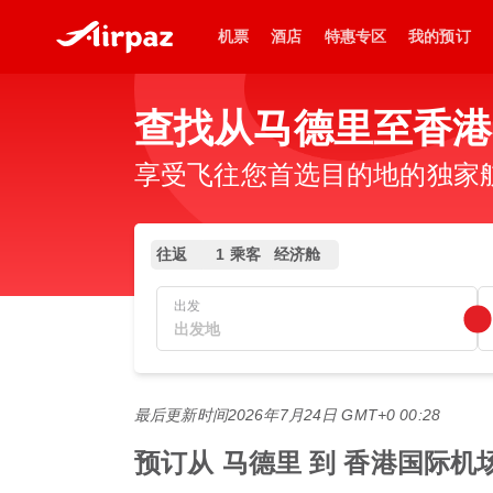
机票
酒店
特惠专区
我的预订
查找从马德里至香港
享受飞往您首选目的地的独家
往返
1 乘客
经济舱
出发
最后更新时间
2026年7月24日 GMT+0 00:28
预订从 马德里 到 香港国际机场