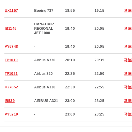
UX1157
Boeing 737
18:55
19:15
马德
CANADAIR
IB1145
REGIONAL
19:40
20:05
马德
JET 1000
VY5748
-
19:40
20:05
马德
TP1019
Airbus A330
20:10
20:35
马德
TP1021
Airbus 320
22:25
22:50
马德
U27652
Airbus A330
22:30
22:55
马德
IB539
AIRBUS A321
23:00
23:25
马德
VY5219
-
23:00
23:25
马德