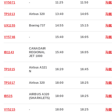
VY5071
-
11:25
11:50
马德
TP1013
Airbus 320
13:40
14:05
马德
UX1155
Boeing 737
14:55
15:15
马德
VY5746
-
15:40
16:05
马德
CANADAIR
IB1143
REGIONAL
15:40
16:05
马德
JET 1000
Airbus A321
TP1015
16:20
16:45
马德
N
TP1017
Airbus 320
18:00
18:25
马德
AIRBUS A320
IB535
18:00
18:25
马德
(SHARKLETS)
VY5215
-
18:00
18:25
马德