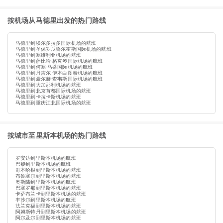
按机场从马德里出发的热门路线
马德里到埃尔多拉多国际机场的航班
马德里到圣保罗瓜鲁尔霍斯国际机场的航班
马德里到塞维利亚机场的航班
马德里到萨比哈·格克琴国际机场的航班
马德里到何塞·马蒂国际机场的航班
马德里到丹吉尔 伊本白图泰机场的航班
马德里到豪尔赫·查韦斯国际机场的航班
马德里到大加那利机场的航班
马德里到北京首都国际机场的航班
马德里到卡拉卡斯机场的航班
马德里到重庆江北国际机场的航班
按城市至里斯本机场的热门路线
罗安达到里斯本机场的航班
巴黎到里斯本机场的航班
哥本哈根到里斯本机场的航班
布鲁塞尔到里斯本机场的航班
奥斯陆到里斯本机场的航班
巴塞罗那到里斯本机场的航班
卡萨布兰卡到里斯本机场的航班
丰沙尔到里斯本机场的航班
法兰克福到里斯本机场的航班
阿姆斯特丹到里斯本机场的航班
阿尔及尔到里斯本机场的航班