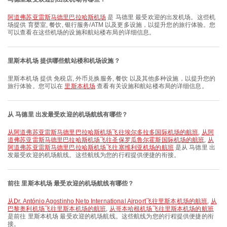
阿道弗苏亚雷斯马德里巴拉哈斯机场
是 马德里 最受欢迎的出发机场。这些机
场提供 育婴室, 餐饮, 银行服务/ATM 以及更多设施，以提升您的旅行体验。您
可以查看在这些机场的设施和航站楼布局的详细信息。
里斯本机场 提供哪些航站楼和机场设施？
里斯本机场 提供 免税店, 外币兑换服务, 餐饮 以及其他多种设施，以提升您的
旅行体验。您可以在
里斯本机场
查看有关设施和航站楼布局的详细信息。
从 马德里 出发最受欢迎的机场航线有哪些？
从阿道弗苏亚雷斯马德里巴拉哈斯机场飞往埃尔多拉多国际机场的航班
,
从阿
道弗苏亚雷斯马德里巴拉哈斯机场飞往圣保罗瓜鲁尔霍斯国际机场的航班
,
从
阿道弗苏亚雷斯马德里巴拉哈斯机场飞往塞维利亚机场的航班
是从 马德里 出
发最受欢迎的机场航线。这些航线为您的行程提供便捷的衔接。
前往 里斯本机场 最受欢迎的机场航线有哪些？
从Dr. António Agostinho Neto International Airport飞往里斯本机场的航班
,
从
巴黎奥利机场飞往里斯本机场的航班
,
从哥本哈根机场飞往里斯本机场的航班
是前往 里斯本机场 最受欢迎的机场航线。这些航线为您的行程提供便捷的衔
接。