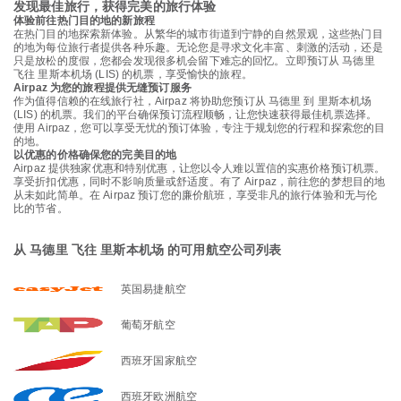
发现最佳旅行，获得完美的旅行体验
体验前往热门目的地的新旅程
在热门目的地探索新体验。从繁华的城市街道到宁静的自然景观，这些热门目
的地为每位旅行者提供各种乐趣。无论您是寻求文化丰富、刺激的活动，还是
只是放松的度假，您都会发现很多机会留下难忘的回忆。立即预订从 马德里
飞往 里斯本机场 (LIS) 的机票，享受愉快的旅程。
Airpaz 为您的旅程提供无缝预订服务
作为值得信赖的在线旅行社，Airpaz 将协助您预订从 马德里 到 里斯本机场
(LIS) 的机票。我们的平台确保预订流程顺畅，让您快速获得最佳机票选择。
使用 Airpaz，您可以享受无忧的预订体验，专注于规划您的行程和探索您的目
的地。
以优惠的价格确保您的完美目的地
Airpaz 提供独家优惠和特别优惠，让您以令人难以置信的实惠价格预订机票。
享受折扣优惠，同时不影响质量或舒适度。有了 Airpaz，前往您的梦想目的地
从未如此简单。在 Airpaz 预订您的廉价航班，享受非凡的旅行体验和无与伦
比的节省。
从 马德里 飞往 里斯本机场 的可用航空公司列表
英国易捷航空
葡萄牙航空
西班牙国家航空
西班牙欧洲航空