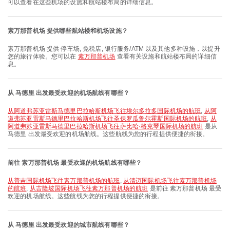
可以查看在这些机场的设施和航站楼布局的详细信息。
素万那普机场 提供哪些航站楼和机场设施？
素万那普机场 提供 停车场, 免税店, 银行服务/ATM 以及其他多种设施，以提升
您的旅行体验。您可以在
素万那普机场
查看有关设施和航站楼布局的详细信
息。
从 马德里 出发最受欢迎的机场航线有哪些？
从阿道弗苏亚雷斯马德里巴拉哈斯机场飞往埃尔多拉多国际机场的航班
,
从阿
道弗苏亚雷斯马德里巴拉哈斯机场飞往圣保罗瓜鲁尔霍斯国际机场的航班
,
从
阿道弗苏亚雷斯马德里巴拉哈斯机场飞往萨比哈·格克琴国际机场的航班
是从
马德里 出发最受欢迎的机场航线。这些航线为您的行程提供便捷的衔接。
前往 素万那普机场 最受欢迎的机场航线有哪些？
从普吉国际机场飞往素万那普机场的航班
,
从清迈国际机场飞往素万那普机场
的航班
,
从吉隆坡国际机场飞往素万那普机场的航班
是前往 素万那普机场 最受
欢迎的机场航线。这些航线为您的行程提供便捷的衔接。
从 马德里 出发最受欢迎的城市航线有哪些？