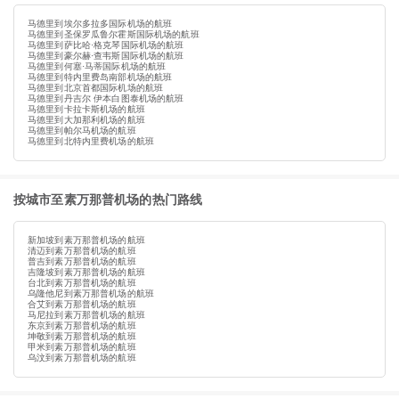
马德里到埃尔多拉多国际机场的航班
马德里到圣保罗瓜鲁尔霍斯国际机场的航班
马德里到萨比哈·格克琴国际机场的航班
马德里到豪尔赫·查韦斯国际机场的航班
马德里到何塞·马蒂国际机场的航班
马德里到特内里费岛南部机场的航班
马德里到北京首都国际机场的航班
马德里到丹吉尔 伊本白图泰机场的航班
马德里到卡拉卡斯机场的航班
马德里到大加那利机场的航班
马德里到帕尔马机场的航班
马德里到北特内里费机场的航班
按城市至素万那普机场的热门路线
新加坡到素万那普机场的航班
清迈到素万那普机场的航班
普吉到素万那普机场的航班
吉隆坡到素万那普机场的航班
台北到素万那普机场的航班
乌隆他尼到素万那普机场的航班
合艾到素万那普机场的航班
马尼拉到素万那普机场的航班
东京到素万那普机场的航班
坤敬到素万那普机场的航班
甲米到素万那普机场的航班
乌汶到素万那普机场的航班