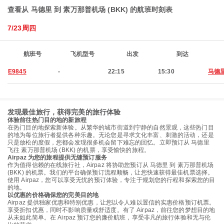
查看从 马德里 到 素万那普机场 (BKK) 的航班时刻表
7/23周四
航班号
飞机型号
出发
到达
E9845
-
22:15
15:30
马德
发现最佳旅行，获得完美的旅行体验
体验前往热门目的地的新旅程
在热门目的地探索新体验。从繁华的城市街道到宁静的自然景观，这些热门目
的地为每位旅行者提供各种乐趣。无论您是寻求文化丰富、刺激的活动，还是
只是放松的度假，您都会发现很多机会留下难忘的回忆。立即预订从 马德里
飞往 素万那普机场 (BKK) 的机票，享受愉快的旅程。
Airpaz 为您的旅程提供无缝预订服务
作为值得信赖的在线旅行社，Airpaz 将协助您预订从 马德里 到 素万那普机场
(BKK) 的机票。我们的平台确保预订流程顺畅，让您快速获得最佳机票选择。
使用 Airpaz，您可以享受无忧的预订体验，专注于规划您的行程和探索您的目
的地。
以优惠的价格确保您的完美目的地
Airpaz 提供独家优惠和特别优惠，让您以令人难以置信的实惠价格预订机票。
享受折扣优惠，同时不影响质量或舒适度。有了 Airpaz，前往您的梦想目的地
从未如此简单。在 Airpaz 预订您的廉价航班，享受非凡的旅行体验和无与伦