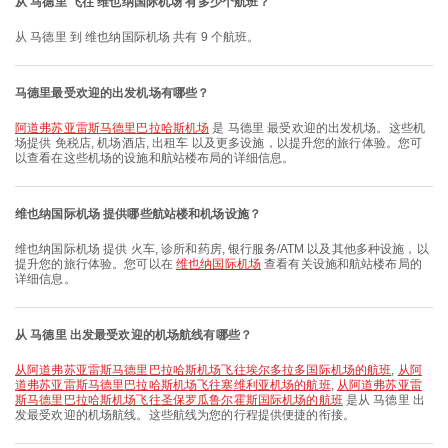
从 马德里 飞往 维也纳国际机场 有多少个航班？
从 马德里 到 维也纳国际机场 共有 9 个航班。
马德里最受欢迎的出发机场有哪些？
阿道弗苏亚雷斯马德里巴拉哈斯机场
是 马德里 最受欢迎的出发机场。这些机
场提供 免税店, 机场酒店, 出租车 以及更多设施，以提升您的旅行体验。您可
以查看在这些机场的设施和航站楼布局的详细信息。
维也纳国际机场 提供哪些航站楼和机场设施？
维也纳国际机场 提供 火车, 诊所和药房, 银行服务/ATM 以及其他多种设施，以
提升您的旅行体验。您可以在
维也纳国际机场
查看有关设施和航站楼布局的
详细信息。
从 马德里 出发最受欢迎的机场航线有哪些？
从阿道弗苏亚雷斯马德里巴拉哈斯机场飞往埃尔多拉多国际机场的航班
,
从阿
道弗苏亚雷斯马德里巴拉哈斯机场飞往塞维利亚机场的航班
,
从阿道弗苏亚雷
斯马德里巴拉哈斯机场飞往圣保罗瓜鲁尔霍斯国际机场的航班
是从 马德里 出
发最受欢迎的机场航线。这些航线为您的行程提供便捷的衔接。