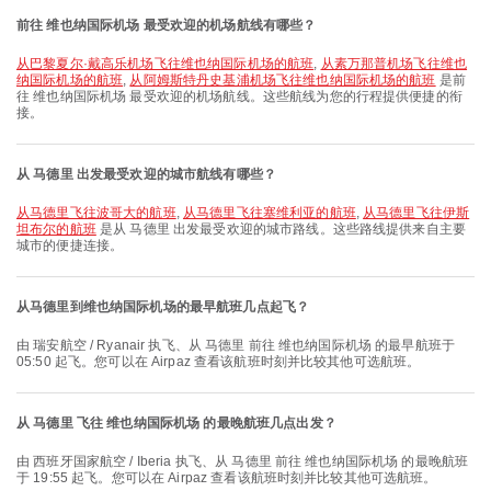
前往 维也纳国际机场 最受欢迎的机场航线有哪些？
从巴黎夏尔·戴高乐机场飞往维也纳国际机场的航班
,
从素万那普机场飞往维也
纳国际机场的航班
,
从阿姆斯特丹史基浦机场飞往维也纳国际机场的航班
是前
往 维也纳国际机场 最受欢迎的机场航线。这些航线为您的行程提供便捷的衔
接。
从 马德里 出发最受欢迎的城市航线有哪些？
从马德里飞往波哥大的航班
,
从马德里飞往塞维利亚的航班
,
从马德里飞往伊斯
坦布尔的航班
是从 马德里 出发最受欢迎的城市路线。这些路线提供来自主要
城市的便捷连接。
从马德里到维也纳国际机场的最早航班几点起飞？
由 瑞安航空 / Ryanair 执飞、从 马德里 前往 维也纳国际机场 的最早航班于
05:50 起飞。您可以在 Airpaz 查看该航班时刻并比较其他可选航班。
从 马德里 飞往 维也纳国际机场 的最晚航班几点出发？
由 西班牙国家航空 / Iberia 执飞、从 马德里 前往 维也纳国际机场 的最晚航班
于 19:55 起飞。您可以在 Airpaz 查看该航班时刻并比较其他可选航班。