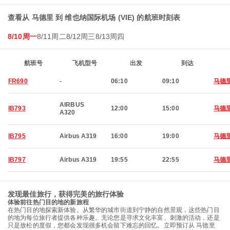
查看从 马德里 到 维也纳国际机场 (VIE) 的航班时刻表
8/10周一
8/11周二
8/12周三
8/13周四
航班号
飞机型号
出发
到达
FR690
-
06:10
09:10
马德
AIRBUS
IB793
12:00
15:00
马德
A320
IB795
Airbus A319
16:00
19:00
马德
IB797
Airbus A319
19:55
22:55
马德
发现最佳旅行，获得完美的旅行体验
体验前往热门目的地的新旅程
在热门目的地探索新体验。从繁华的城市街道到宁静的自然景观，这些热门目
的地为每位旅行者提供各种乐趣。无论您是寻求文化丰富、刺激的活动，还是
只是放松的度假，您都会发现很多机会留下难忘的回忆。立即预订从 马德里