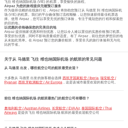
飞往 维也纳国际机场 (VIE) 的机票，享受愉快的旅程。
Airpaz 为您的旅程提供无缝预订服务
作为值得信赖的在线旅行社，Airpaz 将协助您预订从 马德里 到 维也纳国际机
场 (VIE) 的机票。我们的平台确保预订流程顺畅，让您快速获得最佳机票选
择。使用 Airpaz，您可以享受无忧的预订体验，专注于规划您的行程和探索您
的目的地。
以优惠的价格确保您的完美目的地
Airpaz 提供独家优惠和特别优惠，让您以令人难以置信的实惠价格预订机票。
享受折扣优惠，同时不影响质量或舒适度。有了 Airpaz，前往您的梦想目的地
从未如此简单。在 Airpaz 预订您的廉价航班，享受非凡的旅行体验和无与伦
比的节省。
关于从 马德里 飞往 维也纳国际机场 的航班的常见问题
从 马德里 出发，哪些航空公司的航班最受欢迎？
大多数从 马德里 出发的旅客都会选择
西班牙国家航空 / Iberia
,
瑞安航空 /
Ryanair
,
西班牙欧洲航空 / Air Europa
，这是该城市最受欢迎的航空公司。
前往 维也纳国际机场 的航班最热门的航空公司有哪些？
奧地利航空 / Austrian Airlines
,
长荣航空 / EVA Air
,
泰国国际航空 / Thai
Airways
是提供飞往 维也纳国际机场 航班的最受欢迎航空公司