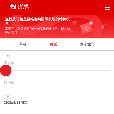
热门航线
查找从马德里至维也纳国际机场的特价机
票
享受飞往您首选目的地的独家航班优惠。现在就
开始预订！
单程
往返
多个城市
出发
出发地
抵达
目的地
出发
2026/8/11周二