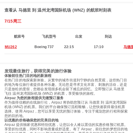
查看从 马德里 到 温州龙湾国际机场 (WNZ) 的航班时刻表
7/15周三
航班号
飞机型号
出发
到达
MU262
Boeing 737
22:15
17:10
马德
发现最佳旅行，获得完美的旅行体验
体验前往热门目的地的新旅程
在热门目的地探索新体验。从繁华的城市街道到宁静的自然景观，这些热门目
的地为每位旅行者提供各种乐趣。无论您是寻求文化丰富、刺激的活动，还是
只是放松的度假，您都会发现很多机会留下难忘的回忆。立即预订从 马德里
飞往 温州龙湾国际机场 (WNZ) 的机票，享受愉快的旅程。
Airpaz 为您的旅程提供无缝预订服务
作为值得信赖的在线旅行社，Airpaz 将协助您预订从 马德里 到 温州龙湾国际
机场 (WNZ) 的机票。我们的平台确保预订流程顺畅，让您快速获得最佳机票
选择。使用 Airpaz，您可以享受无忧的预订体验，专注于规划您的行程和探索
您的目的地。
以优惠的价格确保您的完美目的地
Airpaz 提供独家优惠和特别优惠，让您以令人难以置信的实惠价格预订机票。
享受折扣优惠，同时不影响质量或舒适度。有了 Airpaz，前往您的梦想目的地