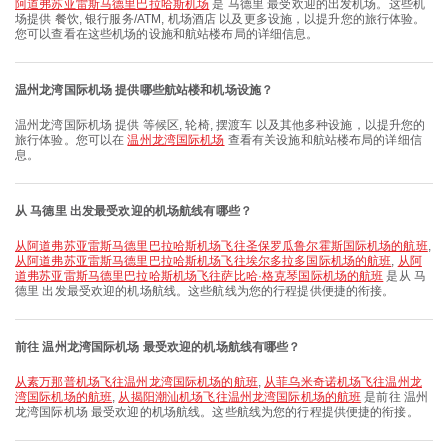
阿道弗苏亚雷斯马德里巴拉哈斯机场
是 马德里 最受欢迎的出发机场。这些机
场提供 餐饮, 银行服务/ATM, 机场酒店 以及更多设施，以提升您的旅行体验。
您可以查看在这些机场的设施和航站楼布局的详细信息。
温州龙湾国际机场 提供哪些航站楼和机场设施？
温州龙湾国际机场 提供 等候区, 轮椅, 摆渡车 以及其他多种设施，以提升您的
旅行体验。您可以在
温州龙湾国际机场
查看有关设施和航站楼布局的详细信
息。
从 马德里 出发最受欢迎的机场航线有哪些？
从阿道弗苏亚雷斯马德里巴拉哈斯机场飞往圣保罗瓜鲁尔霍斯国际机场的航班
,
从阿道弗苏亚雷斯马德里巴拉哈斯机场飞往埃尔多拉多国际机场的航班
,
从阿
道弗苏亚雷斯马德里巴拉哈斯机场飞往萨比哈·格克琴国际机场的航班
是从 马
德里 出发最受欢迎的机场航线。这些航线为您的行程提供便捷的衔接。
前往 温州龙湾国际机场 最受欢迎的机场航线有哪些？
从素万那普机场飞往温州龙湾国际机场的航班
,
从菲乌米奇诺机场飞往温州龙
湾国际机场的航班
,
从揭阳潮汕机场飞往温州龙湾国际机场的航班
是前往 温州
龙湾国际机场 最受欢迎的机场航线。这些航线为您的行程提供便捷的衔接。