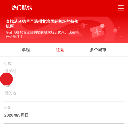
热门航线
查找从马德里至温州龙湾国际机场的特价
机票
享受飞往您首选目的地的独家航班优惠。现在就
开始预订！
单程
往返
多个城市
出发
出发地
抵达
目的地
出发
2026/8/9周日