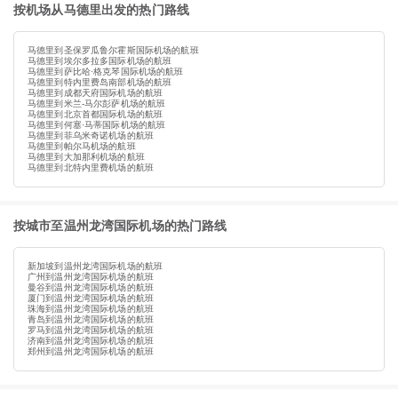
按机场从马德里出发的热门路线
马德里到圣保罗瓜鲁尔霍斯国际机场的航班
马德里到埃尔多拉多国际机场的航班
马德里到萨比哈·格克琴国际机场的航班
马德里到特内里费岛南部机场的航班
马德里到成都天府国际机场的航班
马德里到米兰-马尔彭萨机场的航班
马德里到北京首都国际机场的航班
马德里到何塞·马蒂国际机场的航班
马德里到菲乌米奇诺机场的航班
马德里到帕尔马机场的航班
马德里到大加那利机场的航班
马德里到北特内里费机场的航班
按城市至温州龙湾国际机场的热门路线
新加坡到温州龙湾国际机场的航班
广州到温州龙湾国际机场的航班
曼谷到温州龙湾国际机场的航班
厦门到温州龙湾国际机场的航班
珠海到温州龙湾国际机场的航班
青岛到温州龙湾国际机场的航班
罗马到温州龙湾国际机场的航班
济南到温州龙湾国际机场的航班
郑州到温州龙湾国际机场的航班