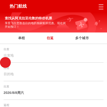
热门航线
查找从阿克拉至伦敦的特价机票
享受飞往您首选目的地的独家航班优惠。现在就
开始预订！
单程
往返
多个城市
出发
出发地
抵达
目的地
出发
2026/8/8周六
返程