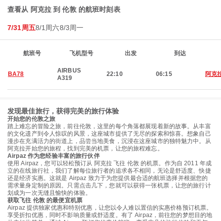
查看从 阿克拉 到 伦敦 的航班时刻表
7/31周五
8/1周六
8/3周一
航班号
飞机型号
出发
到达
AIRBUS
BA78
22:10
06:15
阿克
A319
发现最佳旅行，获得完美的旅行体验
开始您的伦敦之旅
踏上难忘的冒险之旅，前往伦敦，这里的每个角落都展现着新的故事。从丰富
的文化遗产到令人惊叹的风景，这座城市提供了无尽的探索和惊喜。想象自己
漫步在充满活力的街道上，品尝当地美食，沉浸在这座城市的独特魅力中。从
阿克拉开始您的旅程，找到完美的机票，让您的旅程难忘。
Airpaz 作为您经验丰富的旅行伙伴
使用 Airpaz，您可以轻松预订从 阿克拉 飞往 伦敦 的机票。作为自 2011 年成
立的在线旅行社，我们了解每位旅行者的追求各不相同，无论是舒适度、快捷
还是经济实惠。这就是 Airpaz 致力于为您提供最合适的航班选择并根据您的
需求量身定制的原因。只需点击几下，您就可以获得一张机票，让您的旅行计
划成为一次无缝且愉快的体验。
获取飞往 伦敦 的最便宜机票
Airpaz 提供独家优惠和特别优惠，让您以令人难以置信的实惠价格预订机票。
享受折扣优惠，同时不影响质量或舒适度。有了 Airpaz，前往您的梦想目的地