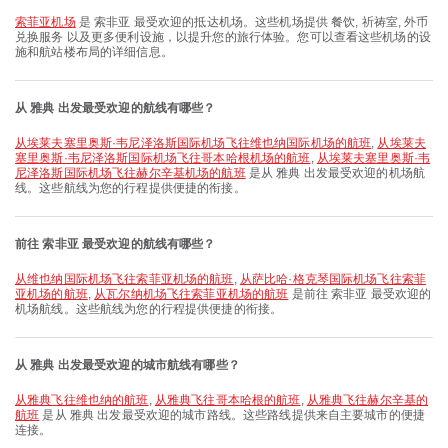
索菲亚机场
是 索非亚 最受欢迎的抵达机场。这些机场提供 餐饮, 祈祷室, 外币
兑换服务 以及更多便利设施，以提升您的旅行体验。您可以查看这些机场的设
施和航站楼布局的详细信息。
从 雅典 出发最受欢迎的航线有哪些？
从埃莱夫塞里奥斯·韦尼泽洛斯国际机场飞往维也纳国际机场的航班
,
从埃莱夫
塞里奥斯·韦尼泽洛斯国际机场飞往哥本哈根机场的航班
,
从埃莱夫塞里奥斯·韦
尼泽洛斯国际机场飞往赫尔辛基机场的航班
是从 雅典 出发最受欢迎的机场航
线。这些航线为您的行程提供便捷的衔接。
前往 索非亚 最受欢迎的航线有哪些？
从维也纳国际机场飞往索菲亚机场的航班
,
从萨比哈·格克琴国际机场飞往索菲
亚机场的航班
,
从瓦尔纳机场飞往索菲亚机场的航班
是前往 索非亚 最受欢迎的
机场航线。这些航线为您的行程提供便捷的衔接。
从 雅典 出发最受欢迎的城市航线有哪些？
从雅典飞往维也纳的航班
,
从雅典飞往哥本哈根的航班
,
从雅典飞往赫尔辛基的
航班
是从 雅典 出发最受欢迎的城市路线。这些路线提供来自主要城市的便捷
连接。