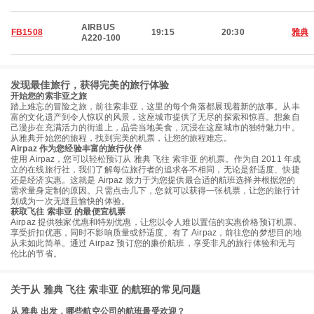
AIRBUS
FB1508
19:15
20:30
雅典
A220-100
发现最佳旅行，获得完美的旅行体验
开始您的索非亚之旅
踏上难忘的冒险之旅，前往索非亚，这里的每个角落都展现着新的故事。从丰
富的文化遗产到令人惊叹的风景，这座城市提供了无尽的探索和惊喜。想象自
己漫步在充满活力的街道上，品尝当地美食，沉浸在这座城市的独特魅力中。
从雅典开始您的旅程，找到完美的机票，让您的旅程难忘。
Airpaz 作为您经验丰富的旅行伙伴
使用 Airpaz，您可以轻松预订从 雅典 飞往 索非亚 的机票。作为自 2011 年成
立的在线旅行社，我们了解每位旅行者的追求各不相同，无论是舒适度、快捷
还是经济实惠。这就是 Airpaz 致力于为您提供最合适的航班选择并根据您的
需求量身定制的原因。只需点击几下，您就可以获得一张机票，让您的旅行计
划成为一次无缝且愉快的体验。
获取飞往 索非亚 的最便宜机票
Airpaz 提供独家优惠和特别优惠，让您以令人难以置信的实惠价格预订机票。
享受折扣优惠，同时不影响质量或舒适度。有了 Airpaz，前往您的梦想目的地
从未如此简单。通过 Airpaz 预订您的廉价航班，享受非凡的旅行体验和无与
伦比的节省。
关于从 雅典 飞往 索非亚 的航班的常见问题
从 雅典 出发，哪些航空公司的航班最受欢迎？