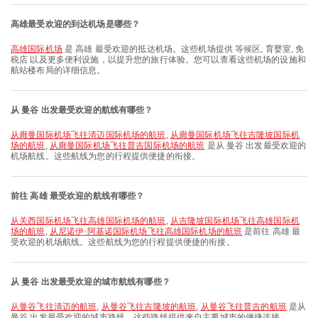
高雄最受欢迎的到达机场是哪些？
高雄国际机场
是 高雄 最受欢迎的抵达机场。这些机场提供 等候区, 育婴室, 免
税店 以及更多便利设施，以提升您的旅行体验。您可以查看这些机场的设施和
航站楼布局的详细信息。
从 曼谷 出发最受欢迎的航线有哪些？
从廊曼国际机场飞往清迈国际机场的航班
,
从廊曼国际机场飞往吉隆坡国际机
场的航班
,
从廊曼国际机场飞往普吉国际机场的航班
是从 曼谷 出发最受欢迎的
机场航线。这些航线为您的行程提供便捷的衔接。
前往 高雄 最受欢迎的航线有哪些？
从关西国际机场飞往高雄国际机场的航班
,
从吉隆坡国际机场飞往高雄国际机
场的航班
,
从尼诺伊·阿基诺国际机场飞往高雄国际机场的航班
是前往 高雄 最
受欢迎的机场航线。这些航线为您的行程提供便捷的衔接。
从 曼谷 出发最受欢迎的城市航线有哪些？
从曼谷飞往清迈的航班
,
从曼谷飞往吉隆坡的航班
,
从曼谷飞往普吉的航班
是从
曼谷 出发最受欢迎的城市路线。这些路线提供来自主要城市的便捷连接。