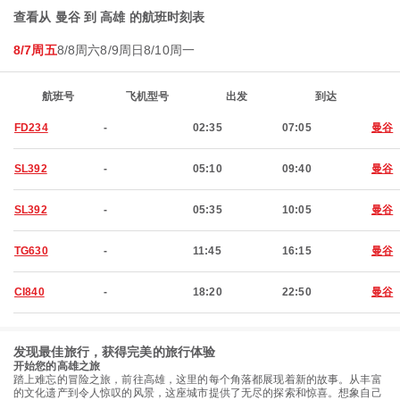
查看从 曼谷 到 高雄 的航班时刻表
8/7周五
8/8周六
8/9周日
8/10周一
航班号
飞机型号
出发
到达
FD234
-
02:35
07:05
曼谷
SL392
-
05:10
09:40
曼谷
SL392
-
05:35
10:05
曼谷
TG630
-
11:45
16:15
曼谷
CI840
-
18:20
22:50
曼谷
发现最佳旅行，获得完美的旅行体验
开始您的高雄之旅
踏上难忘的冒险之旅，前往高雄，这里的每个角落都展现着新的故事。从丰富
的文化遗产到令人惊叹的风景，这座城市提供了无尽的探索和惊喜。想象自己