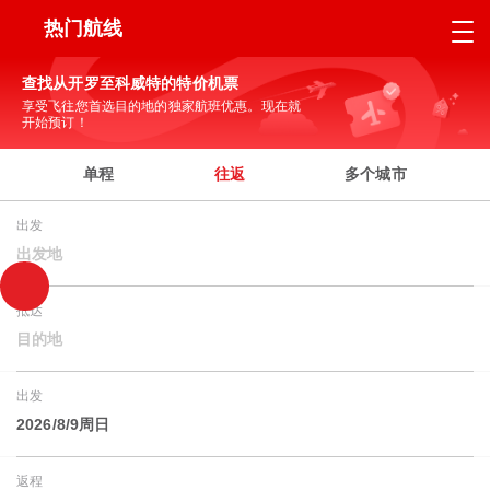
热门航线
查找从开罗至科威特的特价机票
享受飞往您首选目的地的独家航班优惠。现在就
开始预订！
单程
往返
多个城市
出发
出发地
抵达
目的地
出发
2026/8/9周日
返程