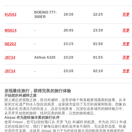
BOEING 777-
KU542
19:30
22:25
开罗
300ER
MS614
-
20:45
23:30
开罗
NE202
-
23:15
01:50
开罗
J9734
Airbus A320
23:20
01:55
开罗
J9734
-
23:20
02:10
开罗
发现最佳旅行，获得完美的旅行体验
开始您的科威特之旅
踏上难忘的冒险之旅，前往科威特，这里的每个角落都展现着新的故事。从丰
富的文化遗产到令人惊叹的风景，这座城市提供了无尽的探索和惊喜。想象自
己漫步在充满活力的街道上，品尝当地美食，沉浸在这座城市的独特魅力中。
从开罗开始您的旅程，找到完美的机票，让您的旅程难忘。
Airpaz 作为您经验丰富的旅行伙伴
使用 Airpaz，您可以轻松预订从 开罗 飞往 科威特 的机票。作为自 2011 年成
立的在线旅行社，我们了解每位旅行者的追求各不相同，无论是舒适度、快捷
还是经济实惠。这就是 Airpaz 致力于为您提供最合适的航班选择并根据您的