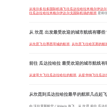
从埃尔多拉多国际机场飞往瓜达拉哈拉米格尔伊达
往瓜达拉哈拉米格尔伊达尔戈国际机场的航班
是前往
从 坎昆 出发最受欢迎的城市航线有哪些
从坎昆飞往墨西哥城的航班
,
从坎昆飞往哈瓦那的航
前往 瓜达拉哈拉 最受欢迎的城市航线有
从波哥大飞往瓜达拉哈拉的航班
,
从提华纳飞往瓜达
从坎昆到瓜达拉哈拉最早的航班几点起
由 沃拉里斯航空 / Volaris 执飞、从 坎昆 前往