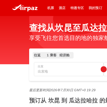
机票
酒店
特惠专区
我的预订
查找从坎昆至瓜达拉
享受飞往您首选目的地的独家
往返
1 乘客
经济舱
出发
最后更新时间
2026年7月30日 GMT+0 19:29
预订从 坎昆 到 瓜达拉哈拉 